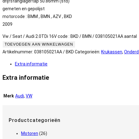
drijfstanglagertap 50.86mm (std)
gemeten en gepolijst
motorcode : BMM , BMN , AZV , BKD
2009
Vw / Seat / Audi 2.0TDi 16V code : BKD / BMN / 038105021AA aantal
TOEVOEGEN AAN WINKELWAGEN
Artikelnummer:
038105021AA / BKD
Categorieën:
Krukassen
,
Onderd
Extra informatie
Extra informatie
Merk
Audi
,
VW
Productcategorieën
Motoren
(26)