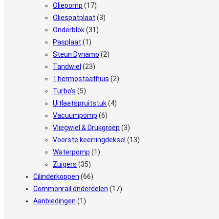
Oliepomp
(17)
Oliespatplaat
(3)
Onderblok
(31)
Pasplaat
(1)
Steun Dynamo
(2)
Tandwiel
(23)
Thermostaathuis
(2)
Turbo's
(5)
Uitlaatspruitstuk
(4)
Vacuumpomp
(6)
Vliegwiel & Drukgroep
(3)
Voorste keerringdeksel
(13)
Waterpomp
(1)
Zuigers
(35)
Cilinderkoppen
(66)
Commonrail onderdelen
(17)
Aanbiedingen
(1)