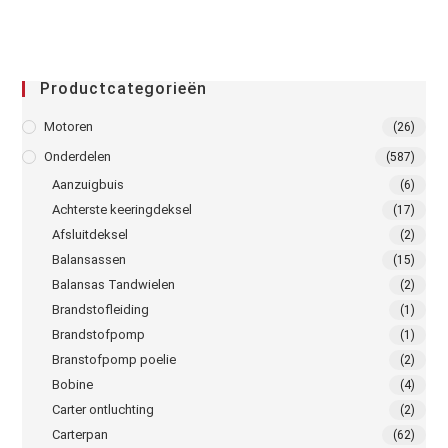
Productcategorieën
Motoren
(26)
Onderdelen
(587)
Aanzuigbuis
(6)
Achterste keeringdeksel
(17)
Afsluitdeksel
(2)
Balansassen
(15)
Balansas Tandwielen
(2)
Brandstofleiding
(1)
Brandstofpomp
(1)
Branstofpomp poelie
(2)
Bobine
(4)
Carter ontluchting
(2)
Carterpan
(62)