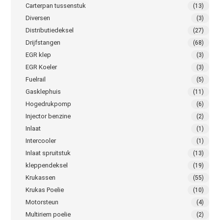
Carterpan tussenstuk
(13)
Diversen
(3)
Distributiedeksel
(27)
Drijfstangen
(68)
EGR klep
(3)
EGR Koeler
(3)
Fuelrail
(5)
Gasklephuis
(11)
Hogedrukpomp
(6)
Injector benzine
(2)
Inlaat
(1)
Intercooler
(1)
Inlaat spruitstuk
(13)
kleppendeksel
(19)
Krukassen
(55)
Krukas Poelie
(10)
Motorsteun
(4)
Multiriem poelie
(2)