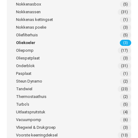
Nokkenasbox
(5)
Nokkenassen
(31)
Nokkenas kettingset
(1)
Nokkenas poelie
(3)
Oliefilterhuis
(5)
Oliekoeler
(3)
Oliepomp
(17)
Oliespatplaat
(3)
Onderblok
(31)
Pasplaat
(1)
Steun Dynamo
(2)
Tandwiel
(23)
Thermostaathuis
(2)
Turbo's
(5)
Uitlaatspruitstuk
(4)
Vacuumpomp
(6)
Vliegwiel & Drukgroep
(3)
Voorste keerringdeksel
(13)