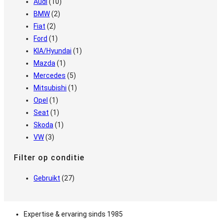
Audi
(10)
BMW
(2)
Fiat
(2)
Ford
(1)
KIA/Hyundai
(1)
Mazda
(1)
Mercedes
(5)
Mitsubishi
(1)
Opel
(1)
Seat
(1)
Skoda
(1)
VW
(3)
Filter op conditie
Gebruikt
(27)
Expertise & ervaring sinds 1985