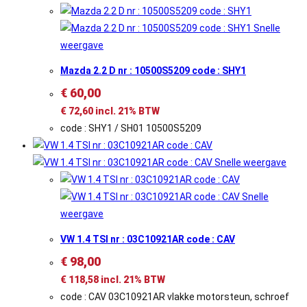
Snelle
weergave
Mazda 2.2 D nr : 10500S5209 code : SHY1
€
60,00
€
72,60
incl. 21% BTW
code : SHY1 / SH01 10500S5209
Snelle weergave
Snelle
weergave
VW 1.4 TSI nr : 03C10921AR code : CAV
€
98,00
€
118,58
incl. 21% BTW
code : CAV 03C10921AR vlakke motorsteun, schroef