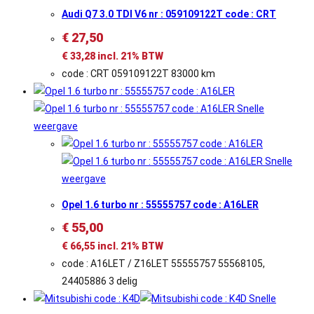
Audi Q7 3.0 TDI V6 nr : 059109122T code : CRT
€
27,50
€
33,28
incl. 21% BTW
code : CRT 059109122T 83000 km
Snelle
weergave
Snelle
weergave
Opel 1.6 turbo nr : 55555757 code : A16LER
€
55,00
€
66,55
incl. 21% BTW
code : A16LET / Z16LET 55555757 55568105,
24405886 3 delig
Snelle