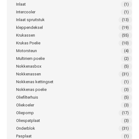
Inlaat
(1)
Intercooler
(1)
Inlaat spruitstuk
(13)
kleppendeksel
(19)
Krukassen
(55)
Krukas Poelie
(10)
Motorsteun
(4)
Multiriem poelie
(2)
Nokkenasbox
(5)
Nokkenassen
(31)
Nokkenas kettingset
(1)
Nokkenas poelie
(3)
Oliefilterhuis
(5)
Oliekoeler
(3)
Oliepomp
(17)
Oliespatplaat
(3)
Onderblok
(31)
Pasplaat
(1)