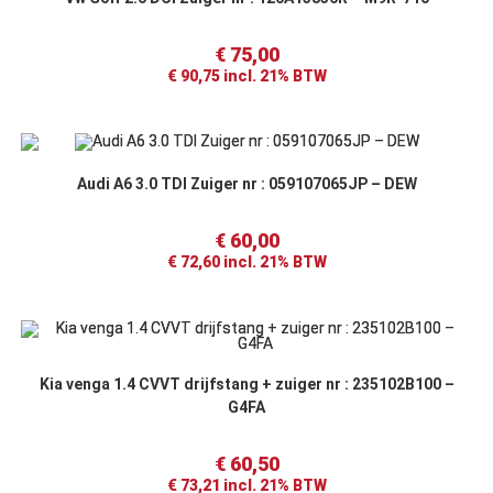
€
75,00
€
90,75
incl. 21% BTW
Audi A6 3.0 TDI Zuiger nr : 059107065JP – DEW
€
60,00
€
72,60
incl. 21% BTW
Kia venga 1.4 CVVT drijfstang + zuiger nr : 235102B100 –
G4FA
€
60,50
€
73,21
incl. 21% BTW