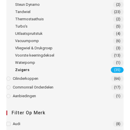
Steun Dynamo
(2)
Tandwiel
(23)
Thermostaathuis
(2)
Turbo's
(5)
Uitlaatspruitstuk
(4)
Vacuumpomp
(6)
Vliegwiel & Drukgroep
(3)
Voorste keerringdeksel
(13)
Waterpomp
(1)
Zuigers
(35)
Cilinderkoppen
(66)
Commonrail Onderdelen
(17)
Aanbiedingen
(1)
Filter Op Merk
Audi
(8)