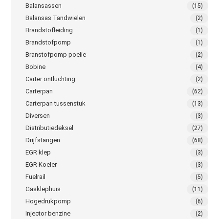
Balansassen
(15)
Balansas Tandwielen
(2)
Brandstofleiding
(1)
Brandstofpomp
(1)
Branstofpomp poelie
(2)
Bobine
(4)
Carter ontluchting
(2)
Carterpan
(62)
Carterpan tussenstuk
(13)
Diversen
(3)
Distributiedeksel
(27)
Drijfstangen
(68)
EGR klep
(3)
EGR Koeler
(3)
Fuelrail
(5)
Gasklephuis
(11)
Hogedrukpomp
(6)
Injector benzine
(2)