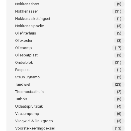
Nokkenasbox
(5)
Nokkenassen
(31)
Nokkenas kettingset
(1)
Nokkenas poelie
(3)
Oliefilterhuis
(5)
Oliekoeler
(3)
Oliepomp
(17)
Oliespatplaat
(3)
Onderblok
(31)
Pasplaat
(1)
Steun Dynamo
(2)
Tandwiel
(23)
Thermostaathuis
(2)
Turbo's
(5)
Uitlaatspruitstuk
(4)
Vacuumpomp
(6)
Vliegwiel & Drukgroep
(3)
Voorste keerringdeksel
(13)