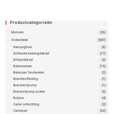
Productcategorieën
Motoren
(26)
Onderdelen
(587)
Aanzuigbuis
(6)
Achterste keeringdeksel
(17)
Afsluitdeksel
(2)
Balansassen
(15)
Balansas Tandwielen
(2)
Brandstofleiding
(1)
Brandstofpomp
(1)
Branstofpomp poelie
(2)
Bobine
(4)
Carter ontluchting
(2)
Carterpan
(62)