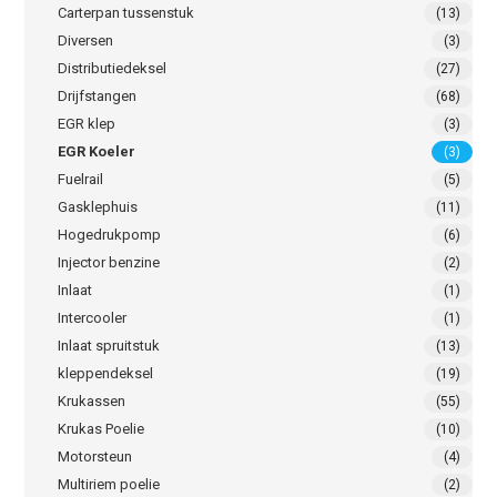
Carterpan tussenstuk
(13)
Diversen
(3)
Distributiedeksel
(27)
Drijfstangen
(68)
EGR klep
(3)
EGR Koeler
(3)
Fuelrail
(5)
Gasklephuis
(11)
Hogedrukpomp
(6)
Injector benzine
(2)
Inlaat
(1)
Intercooler
(1)
Inlaat spruitstuk
(13)
kleppendeksel
(19)
Krukassen
(55)
Krukas Poelie
(10)
Motorsteun
(4)
Multiriem poelie
(2)