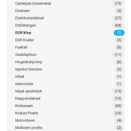
Carterpan tussenstuk
(13)
Diversen
(3)
Distributiedeksel
(27)
Drijfstangen
(68)
EGR klep
(3)
EGR Koeler
(3)
Fuelrail
(5)
Gasklephuis
(11)
Hogedrukpomp
(6)
Injector benzine
(2)
Inlaat
(1)
Intercooler
(1)
Inlaat spruitstuk
(13)
kleppendeksel
(19)
Krukassen
(55)
Krukas Poelie
(10)
Motorsteun
(4)
Multiriem poelie
(2)