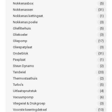
Nokkenasbox
(5)
Nokkenassen
(31)
Nokkenas kettingset
(1)
Nokkenas poelie
(3)
Oliefilterhuis
(5)
Oliekoeler
(3)
Oliepomp
(17)
Oliespatplaat
(3)
Onderblok
(31)
Pasplaat
(1)
Steun Dynamo
(2)
Tandwiel
(23)
Thermostaathuis
(2)
Turbo's
(5)
Uitlaatspruitstuk
(4)
Vacuumpomp
(6)
Vliegwiel & Drukgroep
(3)
Voorste keerringdeksel
(13)