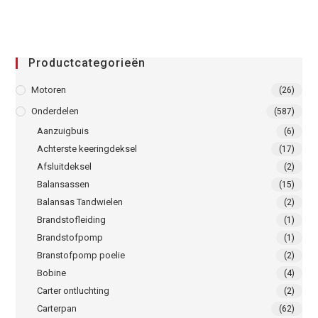
Productcategorieën
Motoren
(26)
Onderdelen
(587)
Aanzuigbuis
(6)
Achterste keeringdeksel
(17)
Afsluitdeksel
(2)
Balansassen
(15)
Balansas Tandwielen
(2)
Brandstofleiding
(1)
Brandstofpomp
(1)
Branstofpomp poelie
(2)
Bobine
(4)
Carter ontluchting
(2)
Carterpan
(62)