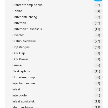
Branstofpomp poelie
(2)
Bobine
(4)
Carter ontluchting
(2)
Carterpan
(62)
Carterpan tussenstuk
(13)
Diversen
(3)
Distributiedeksel
(27)
Drijfstangen
(68)
EGR klep
(3)
EGR Koeler
(3)
Fuelrail
(5)
Gasklephuis
(11)
Hogedrukpomp
(6)
Injector benzine
(2)
Inlaat
(1)
Intercooler
(1)
Inlaat spruitstuk
(13)
kleppendeksel
(19)