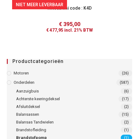
NIET MEER LEVERBAAR
Mitsubishi code : K4D
€
395,00
€
477,95
incl. 21% BTW
Productcategorieën
Motoren
(26)
Onderdelen
(587)
Aanzuigbuis
(6)
Achterste keeringdeksel
(17)
Afsluitdeksel
(2)
Balansassen
(15)
Balansas Tandwielen
(2)
Brandstofleiding
(1)
Brandstofpomp
(1)