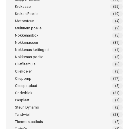
Krukassen
(55)
Krukas Poelie
(10)
Motorsteun
(4)
Multiriem poelie
(2)
Nokkenasbox
(5)
Nokkenassen
(31)
Nokkenas kettingset
(1)
Nokkenas poelie
(3)
Oliefilterhuis
(5)
Oliekoeler
(3)
Oliepomp
(17)
Oliespatplaat
(3)
Onderblok
(31)
Pasplaat
(1)
Steun Dynamo
(2)
Tandwiel
(23)
Thermostaathuis
(2)
Turbo's
(5)