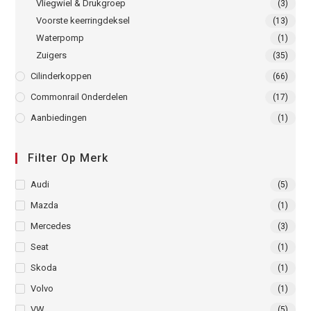
Vliegwiel & Drukgroep
(3)
Voorste keerringdeksel
(13)
Waterpomp
(1)
Zuigers
(35)
Cilinderkoppen
(66)
Commonrail Onderdelen
(17)
Aanbiedingen
(1)
Filter Op Merk
Audi
(5)
Mazda
(1)
Mercedes
(3)
Seat
(1)
Skoda
(1)
Volvo
(1)
VW
(5)