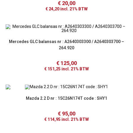
€
20,00
€
24,20
incl. 21% BTW
Mercedes GLC balansas nr : A2640303300 / A2640303700 –
264.920
€
125,00
€
151,25
incl. 21% BTW
Mazda 2.2 D nr : 15C26N174T code : SHY1
€
95,00
€
114,95
incl. 21% BTW