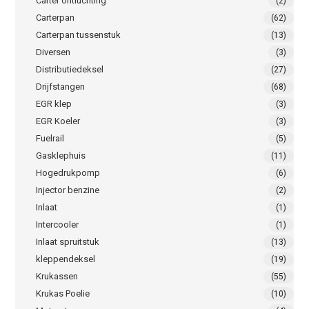
Carter ontluchting
(2)
Carterpan
(62)
Carterpan tussenstuk
(13)
Diversen
(3)
Distributiedeksel
(27)
Drijfstangen
(68)
EGR klep
(3)
EGR Koeler
(3)
Fuelrail
(5)
Gasklephuis
(11)
Hogedrukpomp
(6)
Injector benzine
(2)
Inlaat
(1)
Intercooler
(1)
Inlaat spruitstuk
(13)
kleppendeksel
(19)
Krukassen
(55)
Krukas Poelie
(10)