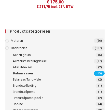
€
175,00
€
211,75
incl. 21% BTW
Productcategorieën
Motoren
(26)
Onderdelen
(587)
Aanzuigbuis
(6)
Achterste keeringdeksel
(17)
Afsluitdeksel
(2)
Balansassen
(15)
Balansas Tandwielen
(2)
Brandstofleiding
(1)
Brandstofpomp
(1)
Branstofpomp poelie
(2)
Bobine
(4)