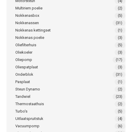
Motorsteun
(4)
Multiriem poelie
(2)
Nokkenasbox
(5)
Nokkenassen
(31)
Nokkenas kettingset
(1)
Nokkenas poelie
(3)
Oliefilterhuis
(5)
Oliekoeler
(3)
Oliepomp
(17)
Oliespatplaat
(3)
Onderblok
(31)
Pasplaat
(1)
Steun Dynamo
(2)
Tandwiel
(23)
Thermostaathuis
(2)
Turbo's
(5)
Uitlaatspruitstuk
(4)
Vacuumpomp
(6)