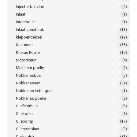
Injector benzine
(2)
Inlaat
(1)
Intercooler
(1)
Inlaat spruitstuk
(13)
kleppendeksel
(19)
Krukassen
(55)
Krukas Poelie
(10)
Motorsteun
(4)
Multiriem poelie
(2)
Nokkenasbox
(5)
Nokkenassen
(31)
Nokkenas kettingset
(1)
Nokkenas poelie
(3)
Oliefilterhuis
(5)
Oliekoeler
(3)
Oliepomp
(17)
Oliespatplaat
(3)
Onderblok
(31)