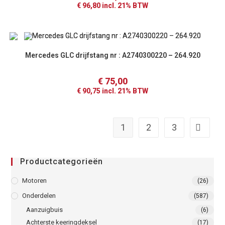
€
96,80
incl. 21% BTW
Mercedes GLC drijfstang nr : A2740300220 – 264.920
€
75,00
€
90,75
incl. 21% BTW
1
2
3
Productcategorieën
Motoren
(26)
Onderdelen
(587)
Aanzuigbuis
(6)
Achterste keeringdeksel
(17)