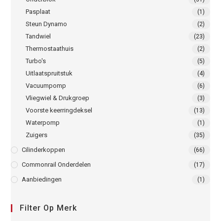
Pasplaat
(1)
Steun Dynamo
(2)
Tandwiel
(23)
Thermostaathuis
(2)
Turbo's
(5)
Uitlaatspruitstuk
(4)
Vacuumpomp
(6)
Vliegwiel & Drukgroep
(3)
Voorste keerringdeksel
(13)
Waterpomp
(1)
Zuigers
(35)
Cilinderkoppen
(66)
Commonrail Onderdelen
(17)
Aanbiedingen
(1)
Filter Op Merk