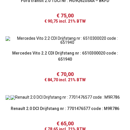
Ford transit 2.0 TDCI Nr : HG9Q6205AA – BKFD
€
75,00
€
90,75
incl. 21% BTW
Mercedes Vito 2.2 CDI Drijfstang nr : 6510300020 code :
651940
€
70,00
€
84,70
incl. 21% BTW
Renault 2.0 DCI Drijfstang nr : 7701476577 code : M9R786
€
65,00
€
78,65
incl. 21% BTW