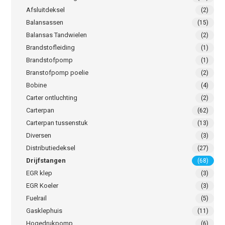
Afsluitdeksel
(2)
Balansassen
(15)
Balansas Tandwielen
(2)
Brandstofleiding
(1)
Brandstofpomp
(1)
Branstofpomp poelie
(2)
Bobine
(4)
Carter ontluchting
(2)
Carterpan
(62)
Carterpan tussenstuk
(13)
Diversen
(3)
Distributiedeksel
(27)
Drijfstangen
(68)
EGR klep
(3)
EGR Koeler
(3)
Fuelrail
(5)
Gasklephuis
(11)
Hogedrukpomp
(6)