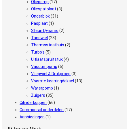
Oliepomp
(17)
Oliespatplaat
(3)
Onderblok
(31)
Pasplaat
(1)
Steun Dynamo
(2)
Tandwiel
(23)
Thermostaathuis
(2)
Turbo's
(5)
Uitlaatspruitstuk
(4)
Vacuumpomp
(6)
Vliegwiel & Drukgroep
(3)
Voorste keerringdeksel
(13)
Waterpomp
(1)
Zuigers
(35)
Cilinderkoppen
(66)
Commonrail onderdelen
(17)
Aanbiedingen
(1)
Filter op Merk