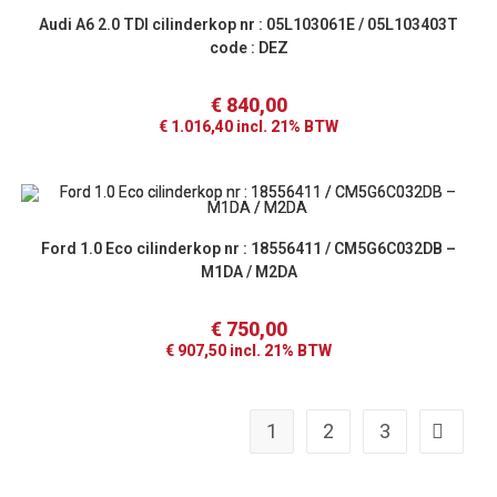
Audi A6 2.0 TDI cilinderkop nr : 05L103061E / 05L103403T
code : DEZ
€
840,00
€
1.016,40
incl. 21% BTW
Ford 1.0 Eco cilinderkop nr : 18556411 / CM5G6C032DB –
M1DA / M2DA
€
750,00
€
907,50
incl. 21% BTW
1
2
3