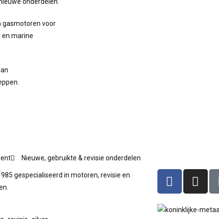
 nieuwe onderdelen.
en gasmotoren voor
t en marine
van
leppen.
ment
Nieuwe, gebruikte & revisie onderdelen
1985 gespecialiseerd in motoren, revisie en
en.