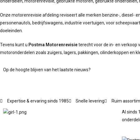
onderdelen, motorenrevisie, gebruikte motoren, gebruikte onderdelen,
Onze motorenrevisie afdeling reviseert alle merken benzine-, diesel- 
personenauto’s, bedrijfswagens, industrie voertuigen, voor scheepvaar
doeleinden.
Tevens kunt u
Postma Motorenrevisie
terecht voor de in- en verkoop 
motoronderdelen zoals zuigers, lagers, pakkingen, cilinderkoppen en k
Op de hoogte blijven van het laatste nieuws?
Expertise & ervaring sinds 1985
Snelle levering
Ruim assorti
Al sinds 
onderdel