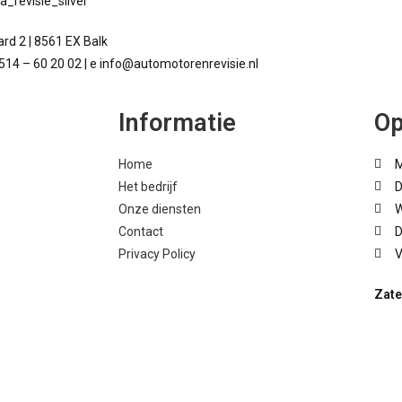
rd 2 | 8561 EX Balk
 514 – 60 20 02 | e info@automotorenrevisie.nl
Informatie
Op
Home
M
Het bedrijf
D
Onze diensten
W
Contact
D
Privacy Policy
V
Zate