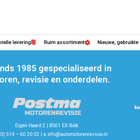
nelle levering
Ruim assortiment
Nieuwe, gebruikte 
inds 1985 gespecialiseerd in
ren, revisie en onderdelen.
Eigen Haard 2 | 8561 EX Balk
(0) 514 – 60 20 02 | e info@automotorenrevisie.nl