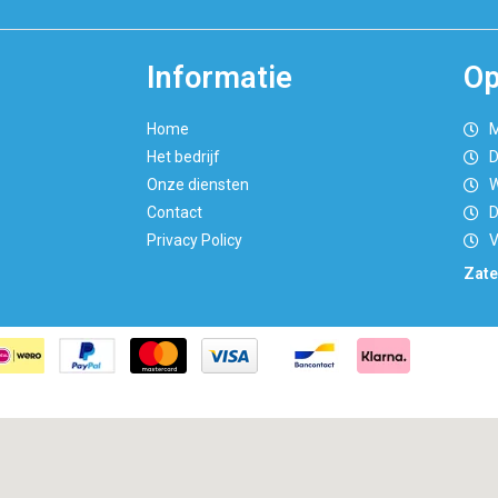
Informatie
Op
Home
M
Het bedrijf
D
Onze diensten
W
Contact
D
Privacy Policy
V
Zate