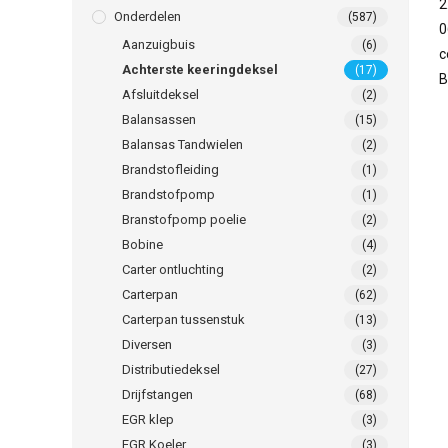
Onderdelen
(587)
Aanzuigbuis
(6)
Achterste keeringdeksel
(17)
Afsluitdeksel
(2)
Balansassen
(15)
Balansas Tandwielen
(2)
Brandstofleiding
(1)
Brandstofpomp
(1)
Branstofpomp poelie
(2)
Bobine
(4)
Carter ontluchting
(2)
Carterpan
(62)
Carterpan tussenstuk
(13)
Diversen
(3)
Distributiedeksel
(27)
Drijfstangen
(68)
EGR klep
(3)
EGR Koeler
(3)