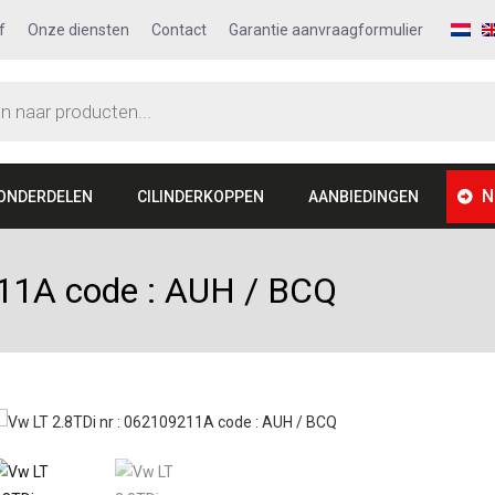
f
Onze diensten
Contact
Garantie aanvraagformulier
N
ONDERDELEN
CILINDERKOPPEN
AANBIEDINGEN
211A code : AUH / BCQ