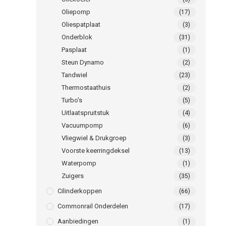
Oliepomp
(17)
Oliespatplaat
(3)
Onderblok
(31)
Pasplaat
(1)
Steun Dynamo
(2)
Tandwiel
(23)
Thermostaathuis
(2)
Turbo's
(5)
Uitlaatspruitstuk
(4)
Vacuumpomp
(6)
Vliegwiel & Drukgroep
(3)
Voorste keerringdeksel
(13)
Waterpomp
(1)
Zuigers
(35)
Cilinderkoppen
(66)
Commonrail Onderdelen
(17)
Aanbiedingen
(1)