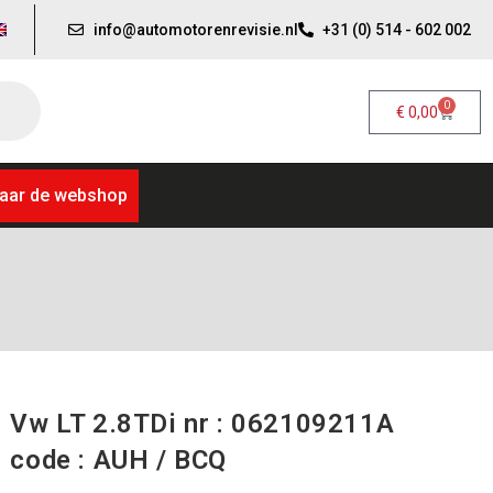
info@automotorenrevisie.nl
+31 (0) 514 - 602 002
0
€
0,00
aar de webshop
Vw LT 2.8TDi nr : 062109211A
code : AUH / BCQ