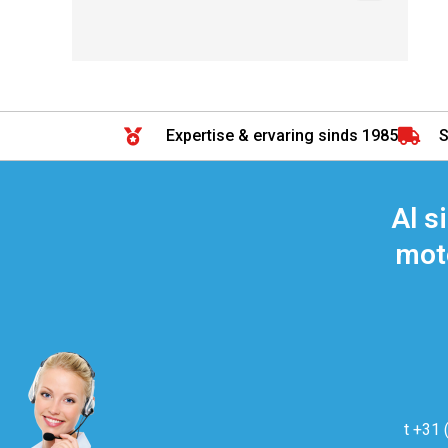
Expertise & ervaring sinds 1985
S
Al s
moto
t +31 