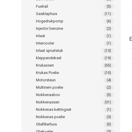
Fuelrail
(5)
Gasklephuis
(11)
Hogedrukpomp
(6)
Injector benzine
(2)
Inlaat
(1)
E
Intercooler
(1)
Inlaat spruitstuk
(13)
kleppendeksel
(19)
Krukassen
(55)
Krukas Poelie
(10)
Motorsteun
(4)
Multiriem poelie
(2)
Nokkenasbox
(5)
Nokkenassen
(31)
Nokkenas kettingset
(1)
Nokkenas poelie
(3)
Oliefilterhuis
(5)
Oliekoeler
(3)