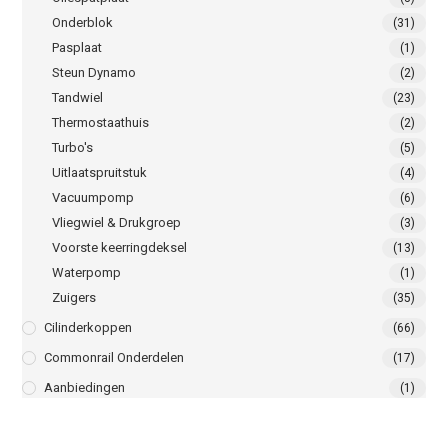
Onderblok
(31)
Pasplaat
(1)
Steun Dynamo
(2)
Tandwiel
(23)
Thermostaathuis
(2)
Turbo's
(5)
Uitlaatspruitstuk
(4)
Vacuumpomp
(6)
Vliegwiel & Drukgroep
(3)
Voorste keerringdeksel
(13)
Waterpomp
(1)
Zuigers
(35)
Cilinderkoppen
(66)
Commonrail Onderdelen
(17)
Aanbiedingen
(1)