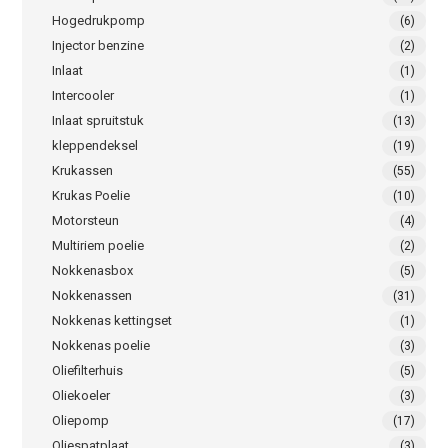
Hogedrukpomp
(6)
Injector benzine
(2)
Inlaat
(1)
Intercooler
(1)
Inlaat spruitstuk
(13)
kleppendeksel
(19)
Krukassen
(55)
Krukas Poelie
(10)
Motorsteun
(4)
Multiriem poelie
(2)
Nokkenasbox
(5)
Nokkenassen
(31)
Nokkenas kettingset
(1)
Nokkenas poelie
(3)
Oliefilterhuis
(5)
Oliekoeler
(3)
Oliepomp
(17)
Oliespatplaat
(3)