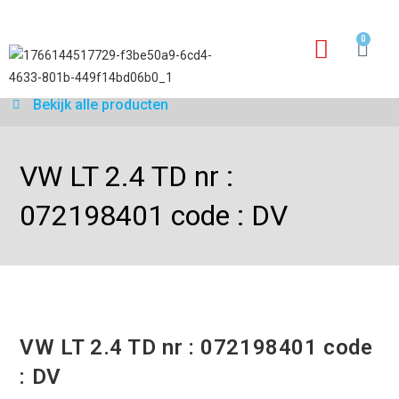
0
Garantie aanvraagfo
Bekijk alle producten
VW LT 2.4 TD nr :
072198401 code : DV
VW LT 2.4 TD nr : 072198401 code
: DV