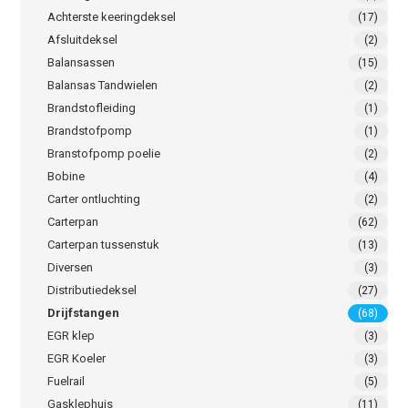
Achterste keeringdeksel
(17)
Afsluitdeksel
(2)
Balansassen
(15)
Balansas Tandwielen
(2)
Brandstofleiding
(1)
Brandstofpomp
(1)
Branstofpomp poelie
(2)
Bobine
(4)
Carter ontluchting
(2)
Carterpan
(62)
Carterpan tussenstuk
(13)
Diversen
(3)
Distributiedeksel
(27)
Drijfstangen
(68)
EGR klep
(3)
EGR Koeler
(3)
Fuelrail
(5)
Gasklephuis
(11)