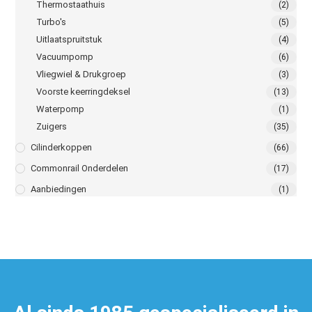
Thermostaathuis
(2)
Turbo's
(5)
Uitlaatspruitstuk
(4)
Vacuumpomp
(6)
Vliegwiel & Drukgroep
(3)
Voorste keerringdeksel
(13)
Waterpomp
(1)
Zuigers
(35)
Cilinderkoppen
(66)
Commonrail Onderdelen
(17)
Aanbiedingen
(1)