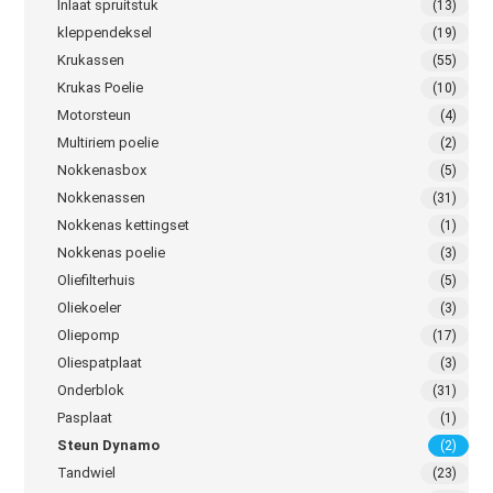
Inlaat spruitstuk
(13)
kleppendeksel
(19)
Krukassen
(55)
Krukas Poelie
(10)
Motorsteun
(4)
Multiriem poelie
(2)
Nokkenasbox
(5)
Nokkenassen
(31)
Nokkenas kettingset
(1)
Nokkenas poelie
(3)
Oliefilterhuis
(5)
Oliekoeler
(3)
Oliepomp
(17)
Oliespatplaat
(3)
Onderblok
(31)
Pasplaat
(1)
Steun Dynamo
(2)
Tandwiel
(23)