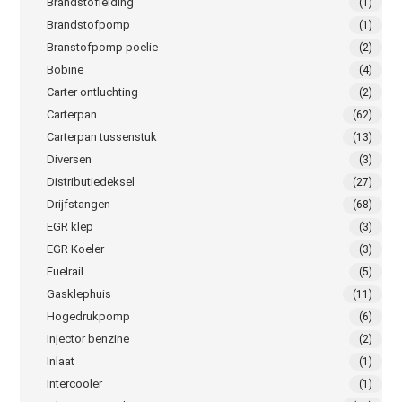
Brandstofleiding
(1)
Brandstofpomp
(1)
Branstofpomp poelie
(2)
Bobine
(4)
Carter ontluchting
(2)
Carterpan
(62)
Carterpan tussenstuk
(13)
Diversen
(3)
Distributiedeksel
(27)
Drijfstangen
(68)
EGR klep
(3)
EGR Koeler
(3)
Fuelrail
(5)
Gasklephuis
(11)
Hogedrukpomp
(6)
Injector benzine
(2)
Inlaat
(1)
Intercooler
(1)