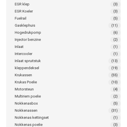
EGR klep
(3)
EGR Koeler
(3)
Fuelrail
(5)
Gasklephuis
(11)
Hogedrukpomp
(6)
Injector benzine
(2)
Inlaat
(1)
Intercooler
(1)
Inlaat spruitstuk
(13)
kleppendeksel
(19)
Krukassen
(55)
Krukas Poelie
(10)
Motorsteun
(4)
Multiriem poelie
(2)
Nokkenasbox
(5)
Nokkenassen
(31)
Nokkenas kettingset
(1)
Nokkenas poelie
(3)