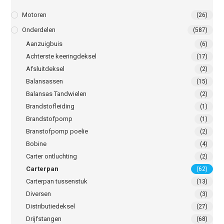
Motoren
(26)
Onderdelen
(587)
Aanzuigbuis
(6)
Achterste keeringdeksel
(17)
Afsluitdeksel
(2)
Balansassen
(15)
Balansas Tandwielen
(2)
Brandstofleiding
(1)
Brandstofpomp
(1)
Branstofpomp poelie
(2)
Bobine
(4)
Carter ontluchting
(2)
Carterpan
(62)
Carterpan tussenstuk
(13)
Diversen
(3)
Distributiedeksel
(27)
Drijfstangen
(68)