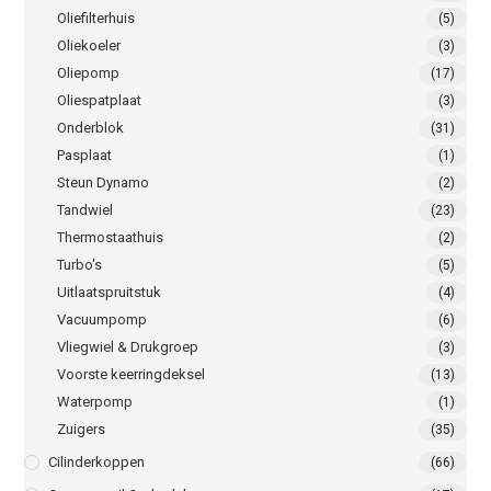
Oliefilterhuis
(5)
Oliekoeler
(3)
Oliepomp
(17)
Oliespatplaat
(3)
Onderblok
(31)
Pasplaat
(1)
Steun Dynamo
(2)
Tandwiel
(23)
Thermostaathuis
(2)
Turbo's
(5)
Uitlaatspruitstuk
(4)
Vacuumpomp
(6)
Vliegwiel & Drukgroep
(3)
Voorste keerringdeksel
(13)
Waterpomp
(1)
Zuigers
(35)
Cilinderkoppen
(66)