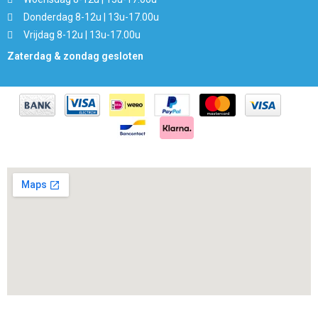
Donderdag 8-12u | 13u-17.00u
Vrijdag 8-12u | 13u-17.00u
Zaterdag & zondag gesloten