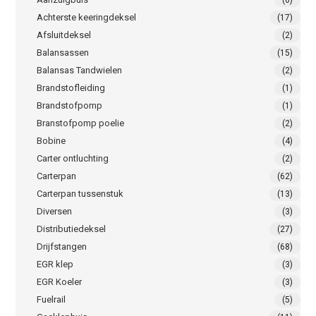
(6)
Achterste keeringdeksel
(17)
Afsluitdeksel
(2)
Balansassen
(15)
Balansas Tandwielen
(2)
Brandstofleiding
(1)
Brandstofpomp
(1)
Branstofpomp poelie
(2)
Bobine
(4)
Carter ontluchting
(2)
Carterpan
(62)
Carterpan tussenstuk
(13)
Diversen
(3)
Distributiedeksel
(27)
Drijfstangen
(68)
EGR klep
(3)
EGR Koeler
(3)
Fuelrail
(5)