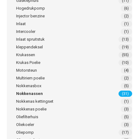
Gasklephuis
(11)
Hogedrukpomp
(6)
Injector benzine
(2)
Inlaat
(1)
Intercooler
(1)
Inlaat spruitstuk
(13)
kleppendeksel
(19)
Krukassen
(55)
Krukas Poelie
(10)
Motorsteun
(4)
Multiriem poelie
(2)
Nokkenasbox
(5)
Nokkenassen
(31)
Nokkenas kettingset
(1)
Nokkenas poelie
(3)
Oliefilterhuis
(5)
Oliekoeler
(3)
Oliepomp
(17)