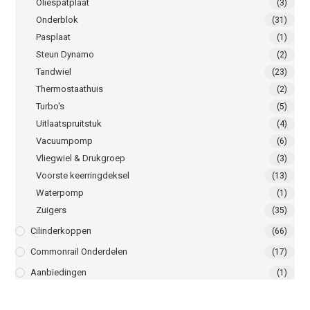
Oliespatplaat
(3)
Onderblok
(31)
Pasplaat
(1)
Steun Dynamo
(2)
Tandwiel
(23)
Thermostaathuis
(2)
Turbo's
(5)
Uitlaatspruitstuk
(4)
Vacuumpomp
(6)
Vliegwiel & Drukgroep
(3)
Voorste keerringdeksel
(13)
Waterpomp
(1)
Zuigers
(35)
Cilinderkoppen
(66)
Commonrail Onderdelen
(17)
Aanbiedingen
(1)