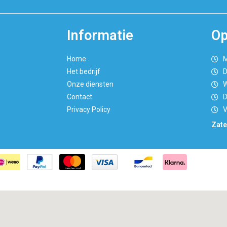
Informatie
Op
Home
M
Het bedrijf
D
Onze diensten
W
Contact
D
Privacy Policy
V
Zate