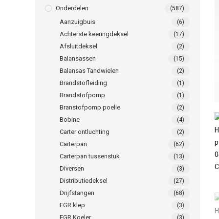
Onderdelen
(587)
Aanzuigbuis
(6)
Achterste keeringdeksel
(17)
Afsluitdeksel
(2)
Balansassen
(15)
Balansas Tandwielen
(2)
Brandstofleiding
(1)
Brandstofpomp
(1)
Branstofpomp poelie
(2)
Bobine
(4)
Carter ontluchting
(2)
Carterpan
(62)
Carterpan tussenstuk
(13)
Diversen
(3)
Distributiedeksel
(27)
Drijfstangen
(68)
EGR klep
(3)
EGR Koeler
(3)