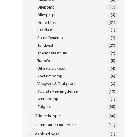
Oliepomp
(17)
Oliespatplaat
(3)
Onderblok
(31)
Pasplaat
(1)
Steun Dynamo
(2)
Tandwiel
(23)
Thermostaathuis
(2)
Turbo's
(5)
Uitlaatspruitstuk
(4)
Vacuumpomp
(6)
Vliegwiel & Drukgroep
(3)
Voorste keerringdeksel
(13)
Waterpomp
(1)
Zuigers
(35)
Cilinderkoppen
(66)
Commonrail Onderdelen
(17)
Aanbiedingen
(1)