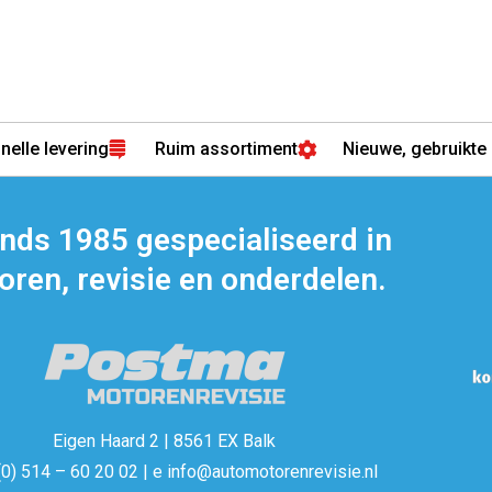
nelle levering
Ruim assortiment
Nieuwe, gebruikte 
inds 1985 gespecialiseerd in
ren, revisie en onderdelen.
Eigen Haard 2 | 8561 EX Balk
(0) 514 – 60 20 02 | e info@automotorenrevisie.nl