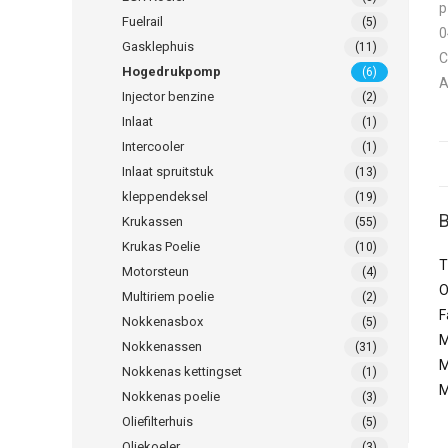
Fuelrail
(5)
Gasklephuis
(11)
Hogedrukpomp
(6)
Injector benzine
(2)
Inlaat
(1)
Intercooler
(1)
Inlaat spruitstuk
(13)
kleppendeksel
(19)
B
Krukassen
(55)
Krukas Poelie
(10)
T
Motorsteun
(4)
O
Multiriem poelie
(2)
F
Nokkenasbox
(5)
M
Nokkenassen
(31)
M
Nokkenas kettingset
(1)
M
Nokkenas poelie
(3)
Oliefilterhuis
(5)
Oliekoeler
(3)