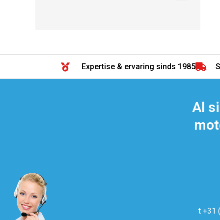
Expertise & ervaring sinds 1985
S
Al s
moto
t +31 