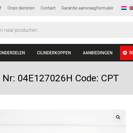
f
Onze diensten
Contact
Garantie aanvraagformulier
N
ONDERDELEN
CILINDERKOPPEN
AANBIEDINGEN
 Nr: 04E127026H Code: CPT
🔍