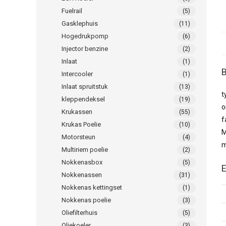
Fuelrail
(5)
Gasklephuis
(11)
Hogedrukpomp
(6)
Injector benzine
(2)
Inlaat
(1)
B
Intercooler
(1)
Inlaat spruitstuk
(13)
t
kleppendeksel
(19)
o
Krukassen
(55)
f
Krukas Poelie
(10)
M
Motorsteun
(4)
m
Multiriem poelie
(2)
Nokkenasbox
(5)
E
Nokkenassen
(31)
Nokkenas kettingset
(1)
Nokkenas poelie
(3)
Oliefilterhuis
(5)
Oliekoeler
(3)