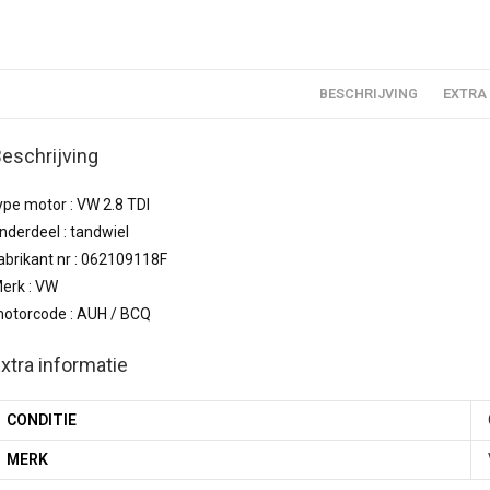
BESCHRIJVING
EXTRA
eschrijving
ype motor : VW 2.8 TDI
nderdeel : tandwiel
abrikant nr : 062109118F
erk : VW
otorcode : AUH / BCQ
xtra informatie
CONDITIE
MERK