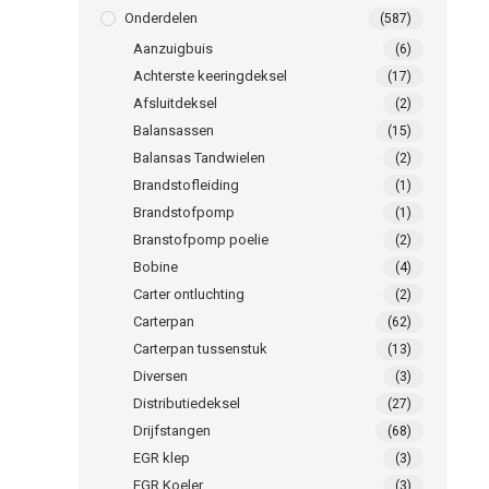
Onderdelen
(587)
Aanzuigbuis
(6)
Achterste keeringdeksel
(17)
Afsluitdeksel
(2)
Balansassen
(15)
Balansas Tandwielen
(2)
Brandstofleiding
(1)
Brandstofpomp
(1)
Branstofpomp poelie
(2)
Bobine
(4)
Carter ontluchting
(2)
Carterpan
(62)
Carterpan tussenstuk
(13)
Diversen
(3)
Distributiedeksel
(27)
Drijfstangen
(68)
EGR klep
(3)
EGR Koeler
(3)