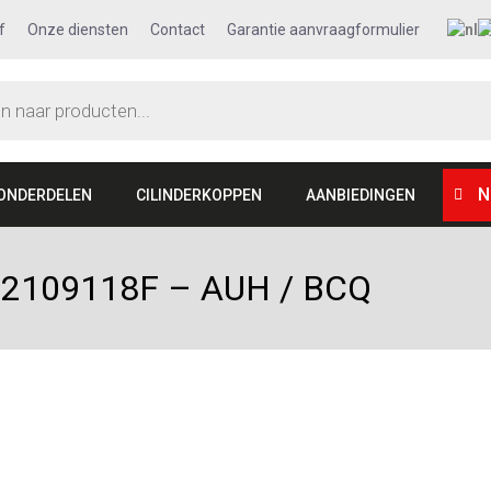
f
Onze diensten
Contact
Garantie aanvraagformulier
N
ONDERDELEN
CILINDERKOPPEN
AANBIEDINGEN
 062109118F – AUH / BCQ