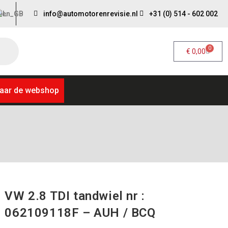
info@automotorenrevisie.nl
+31 (0) 514 - 602 002
0
€
0,00
aar de webshop
VW 2.8 TDI tandwiel nr :
062109118F – AUH / BCQ