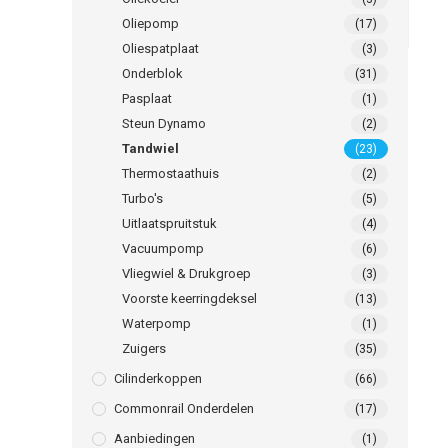
Oliepomp
(17)
Oliespatplaat
(3)
Onderblok
(31)
Pasplaat
(1)
Steun Dynamo
(2)
Tandwiel
(23)
Thermostaathuis
(2)
Turbo's
(5)
Uitlaatspruitstuk
(4)
Vacuumpomp
(6)
Vliegwiel & Drukgroep
(3)
Voorste keerringdeksel
(13)
Waterpomp
(1)
Zuigers
(35)
Cilinderkoppen
(66)
Commonrail Onderdelen
(17)
Aanbiedingen
(1)