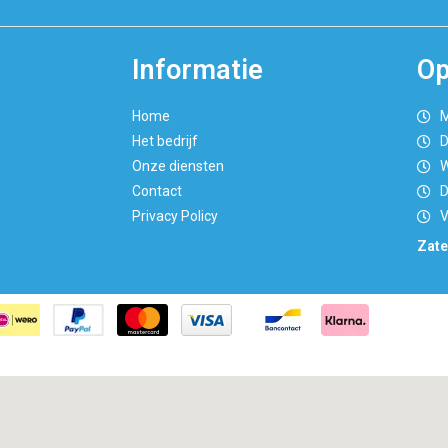
Informatie
Op
Home
M
Het bedrijf
D
Onze diensten
W
Contact
D
Privacy Policy
V
Zate