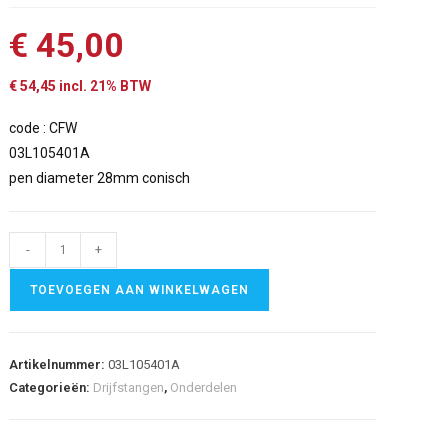
€
45,00
€
54,45
incl. 21% BTW
code : CFW
03L105401A
pen diameter 28mm conisch
-
+
TOEVOEGEN AAN WINKELWAGEN
Artikelnummer:
03L105401A
Categorieën:
Drijfstangen
,
Onderdelen