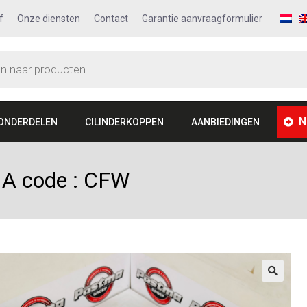
f
Onze diensten
Contact
Garantie aanvraagformulier
N
ONDERDELEN
CILINDERKOPPEN
AANBIEDINGEN
1A code : CFW
🔍