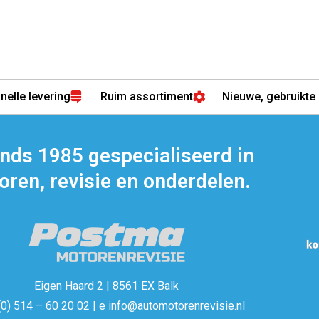
nelle levering
Ruim assortiment
Nieuwe, gebruikte 
inds 1985 gespecialiseerd in
ren, revisie en onderdelen.
Eigen Haard 2 | 8561 EX Balk
(0) 514 – 60 20 02 | e info@automotorenrevisie.nl