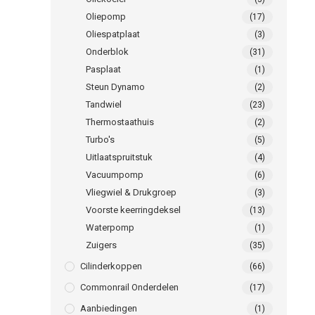
Oliepomp
(17)
Oliespatplaat
(3)
Onderblok
(31)
Pasplaat
(1)
Steun Dynamo
(2)
Tandwiel
(23)
Thermostaathuis
(2)
Turbo's
(5)
Uitlaatspruitstuk
(4)
Vacuumpomp
(6)
Vliegwiel & Drukgroep
(3)
Voorste keerringdeksel
(13)
Waterpomp
(1)
Zuigers
(35)
Cilinderkoppen
(66)
Commonrail Onderdelen
(17)
Aanbiedingen
(1)