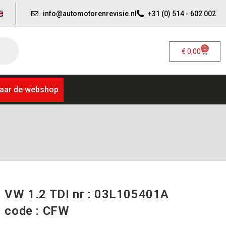
info@automotorenrevisie.nl
+31 (0) 514 - 602 002
0
€
0,00
aar de webshop
VW 1.2 TDI nr : 03L105401A
code : CFW