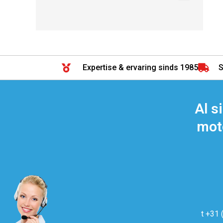
Expertise & ervaring sinds 1985
S
Al s
moto
t +31 