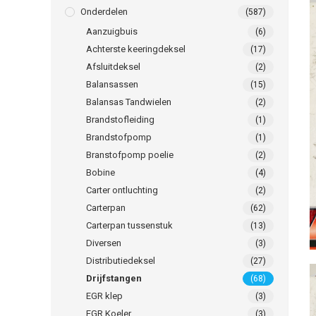
Onderdelen
(587)
Aanzuigbuis
(6)
Achterste keeringdeksel
(17)
Afsluitdeksel
(2)
Balansassen
(15)
Balansas Tandwielen
(2)
Brandstofleiding
(1)
Brandstofpomp
(1)
Branstofpomp poelie
(2)
Bobine
(4)
Carter ontluchting
(2)
Carterpan
(62)
Carterpan tussenstuk
(13)
Diversen
(3)
Distributiedeksel
(27)
Drijfstangen
(68)
EGR klep
(3)
EGR Koeler
(3)