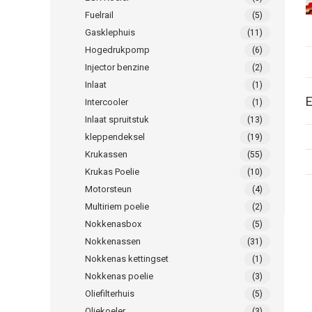
Fuelrail
(5)
Gasklephuis
(11)
Hogedrukpomp
(6)
Injector benzine
(2)
Inlaat
(1)
E
Intercooler
(1)
Inlaat spruitstuk
(13)
kleppendeksel
(19)
Krukassen
(55)
Krukas Poelie
(10)
Motorsteun
(4)
Multiriem poelie
(2)
Nokkenasbox
(5)
Nokkenassen
(31)
Nokkenas kettingset
(1)
Nokkenas poelie
(3)
Oliefilterhuis
(5)
Oliekoeler
(3)