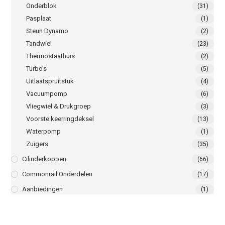
Onderblok
(31)
Pasplaat
(1)
Steun Dynamo
(2)
Tandwiel
(23)
Thermostaathuis
(2)
Turbo's
(5)
Uitlaatspruitstuk
(4)
Vacuumpomp
(6)
Vliegwiel & Drukgroep
(3)
Voorste keerringdeksel
(13)
Waterpomp
(1)
Zuigers
(35)
Cilinderkoppen
(66)
Commonrail Onderdelen
(17)
Aanbiedingen
(1)