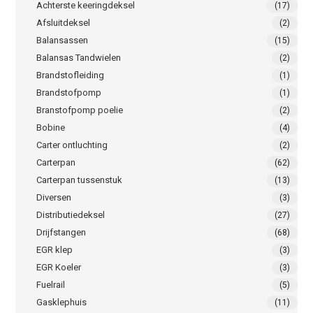
Achterste keeringdeksel
(17)
Afsluitdeksel
(2)
Balansassen
(15)
Balansas Tandwielen
(2)
Brandstofleiding
(1)
Brandstofpomp
(1)
Branstofpomp poelie
(2)
Bobine
(4)
Carter ontluchting
(2)
Carterpan
(62)
Carterpan tussenstuk
(13)
Diversen
(3)
Distributiedeksel
(27)
Drijfstangen
(68)
EGR klep
(3)
EGR Koeler
(3)
Fuelrail
(5)
Gasklephuis
(11)