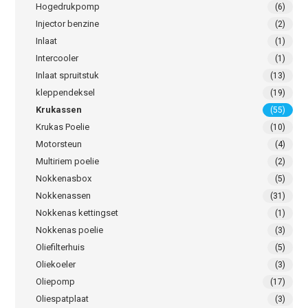
Hogedrukpomp
(6)
Injector benzine
(2)
Inlaat
(1)
Intercooler
(1)
Inlaat spruitstuk
(13)
kleppendeksel
(19)
Krukassen
(55)
Krukas Poelie
(10)
Motorsteun
(4)
Multiriem poelie
(2)
Nokkenasbox
(5)
Nokkenassen
(31)
Nokkenas kettingset
(1)
Nokkenas poelie
(3)
Oliefilterhuis
(5)
Oliekoeler
(3)
Oliepomp
(17)
Oliespatplaat
(3)