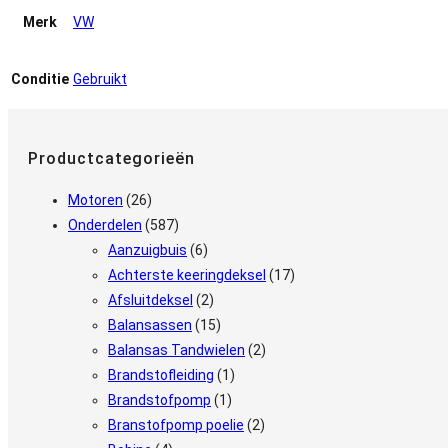
Merk
VW
Conditie
Gebruikt
Productcategorieën
Motoren
(26)
Onderdelen
(587)
Aanzuigbuis
(6)
Achterste keeringdeksel
(17)
Afsluitdeksel
(2)
Balansassen
(15)
Balansas Tandwielen
(2)
Brandstofleiding
(1)
Brandstofpomp
(1)
Branstofpomp poelie
(2)