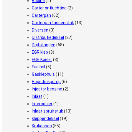
Bobine
(4)
Carter ontluchting
(2)
Carterpan
(62)
Carterpan tussenstuk
(13)
Diversen
(3)
Distributiedeksel
(27)
Drijfstangen
(68)
EGR klep
(3)
EGR Koeler
(3)
Fuelrail
(5)
Gasklephuis
(11)
Hogedrukpomp
(6)
Injector benzine
(2)
Inlaat
(1)
Intercooler
(1)
Inlaat spruitstuk
(13)
kleppendeksel
(19)
Krukassen
(55)