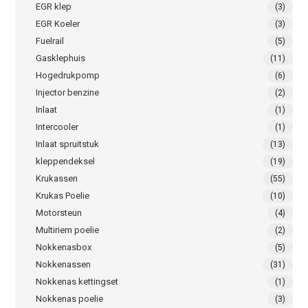
EGR klep
(3)
EGR Koeler
(3)
Fuelrail
(5)
Gasklephuis
(11)
Hogedrukpomp
(6)
Injector benzine
(2)
Inlaat
(1)
Intercooler
(1)
Inlaat spruitstuk
(13)
kleppendeksel
(19)
Krukassen
(55)
Krukas Poelie
(10)
Motorsteun
(4)
Multiriem poelie
(2)
Nokkenasbox
(5)
Nokkenassen
(31)
Nokkenas kettingset
(1)
Nokkenas poelie
(3)