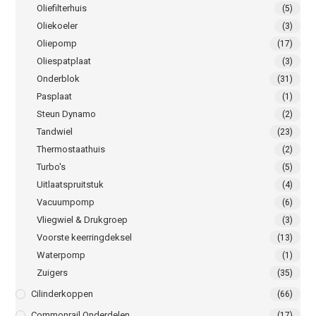
Oliefilterhuis
(5)
Oliekoeler
(3)
Oliepomp
(17)
Oliespatplaat
(3)
Onderblok
(31)
Pasplaat
(1)
Steun Dynamo
(2)
Tandwiel
(23)
Thermostaathuis
(2)
Turbo's
(5)
Uitlaatspruitstuk
(4)
Vacuumpomp
(6)
Vliegwiel & Drukgroep
(3)
Voorste keerringdeksel
(13)
Waterpomp
(1)
Zuigers
(35)
Cilinderkoppen
(66)
Commonrail Onderdelen
(17)