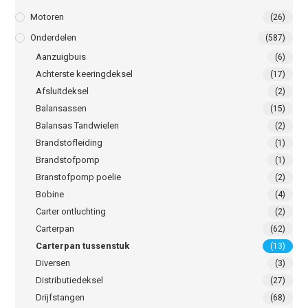
Motoren
(26)
Onderdelen
(587)
Aanzuigbuis
(6)
Achterste keeringdeksel
(17)
Afsluitdeksel
(2)
Balansassen
(15)
Balansas Tandwielen
(2)
Brandstofleiding
(1)
Brandstofpomp
(1)
Branstofpomp poelie
(2)
Bobine
(4)
Carter ontluchting
(2)
Carterpan
(62)
Carterpan tussenstuk
(13)
Diversen
(3)
Distributiedeksel
(27)
Drijfstangen
(68)