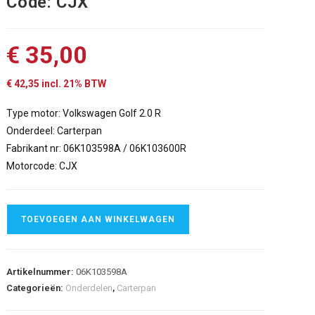
Code: CJX
€
35,00
€
42,35
incl. 21% BTW
Type motor: Volkswagen Golf 2.0 R
Onderdeel: Carterpan
Fabrikant nr: 06K103598A / 06K103600R
Motorcode: CJX
TOEVOEGEN AAN WINKELWAGEN
Artikelnummer:
06K103598A
Categorieën:
Onderdelen
,
Carterpan