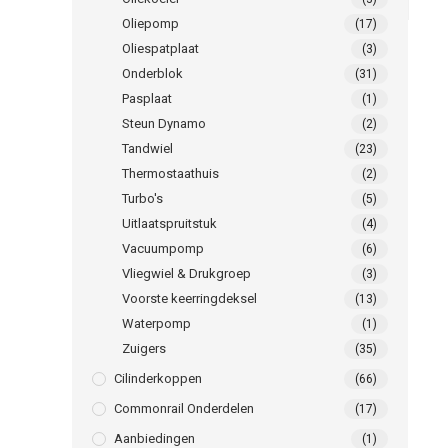
Oliepomp
(17)
Oliespatplaat
(3)
Onderblok
(31)
Pasplaat
(1)
Steun Dynamo
(2)
Tandwiel
(23)
Thermostaathuis
(2)
Turbo's
(5)
Uitlaatspruitstuk
(4)
Vacuumpomp
(6)
Vliegwiel & Drukgroep
(3)
Voorste keerringdeksel
(13)
Waterpomp
(1)
Zuigers
(35)
Cilinderkoppen
(66)
Commonrail Onderdelen
(17)
Aanbiedingen
(1)