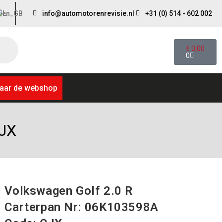
info@automotorenrevisie.nl
+31 (0) 514 - 602 002
€
0,00
0
aar de webshop
CJX
Volkswagen Golf 2.0 R
Carterpan Nr: 06K103598A