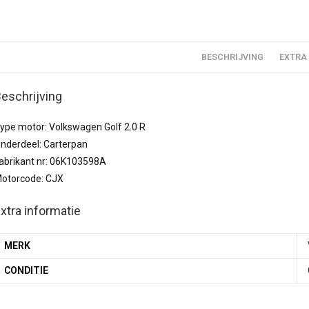
BESCHRIJVING
EXTRA
eschrijving
ype motor: Volkswagen Golf 2.0 R
nderdeel: Carterpan
abrikant nr: 06K103598A
otorcode: CJX
xtra informatie
MERK
CONDITIE