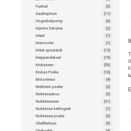
Fuelrail
(5)
Gasklephuis
(11)
Hogedrukpomp
(6)
Injector benzine
(2)
Inlaat
(1)
B
Intercooler
(1)
Inlaat spruitstuk
(13)
T
kleppendeksel
(19)
O
Krukassen
(55)
F
Krukas Poelie
(10)
M
Motorsteun
(4)
Multiriem poelie
(2)
E
Nokkenasbox
(5)
Nokkenassen
(31)
Nokkenas kettingset
(1)
Nokkenas poelie
(3)
Oliefilterhuis
(5)
Oliekoeler
(3)