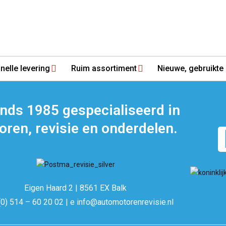
nelle levering
Ruim assortiment
Nieuwe, gebruikte 
inds 1985 gespecialiseerd in
ren, revisie en onderdelen.
Eigen Haard 2 | 8561 EX Balk
(0) 514 – 60 20 02 | e info@automotorenrevisie.nl