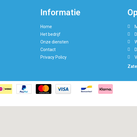
Informatie
Op
Home
M
Het bedrijf
D
Onze diensten
W
Contact
D
Privacy Policy
V
Zate