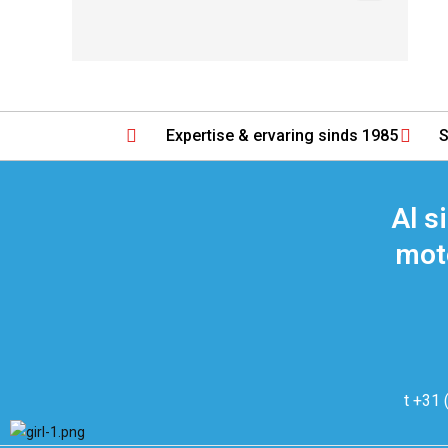
Expertise & ervaring sinds 1985
S
Al s
moto
t +31 