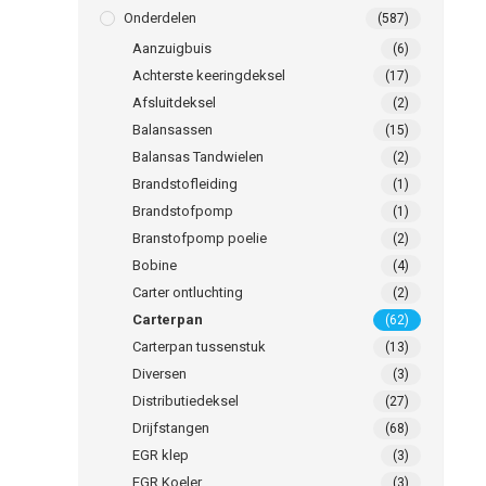
Onderdelen
(587)
Aanzuigbuis
(6)
Achterste keeringdeksel
(17)
Afsluitdeksel
(2)
Balansassen
(15)
Balansas Tandwielen
(2)
Brandstofleiding
(1)
Brandstofpomp
(1)
Branstofpomp poelie
(2)
Bobine
(4)
Carter ontluchting
(2)
Carterpan
(62)
Carterpan tussenstuk
(13)
Diversen
(3)
Distributiedeksel
(27)
Drijfstangen
(68)
EGR klep
(3)
EGR Koeler
(3)