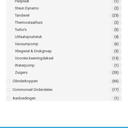
Pasplaat
(1)
Steun Dynamo
(2)
Tandwiel
(23)
Thermostaathuis
(2)
Turbo's
(5)
Uitlaatspruitstuk
(4)
Vacuumpomp
(6)
Vliegwiel & Drukgroep
(3)
Voorste keerringdeksel
(13)
Waterpomp
(1)
Zuigers
(35)
Cilinderkoppen
(66)
Commonrail Onderdelen
(17)
Aanbiedingen
(1)