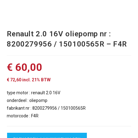
Renault 2.0 16V oliepomp nr :
8200279956 / 150100565R – F4R
€
60,00
€
72,60
incl. 21% BTW
type motor : renault 2.0 16V
onderdeel : oliepomp
fabrikant nr : 8200279956 / 150100565R
motorcode : F4R