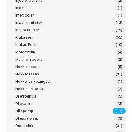
Injector benzine
(2)
Inlaat
(1)
Intercooler
(1)
Inlaat spruitstuk
(13)
kleppendeksel
(19)
Krukassen
(55)
Krukas Poelie
(10)
Motorsteun
(4)
Multiriem poelie
(2)
Nokkenasbox
(5)
Nokkenassen
(31)
Nokkenas kettingset
(1)
Nokkenas poelie
(3)
Oliefilterhuis
(5)
Oliekoeler
(3)
Oliepomp
(17)
Oliespatplaat
(3)
Onderblok
(31)