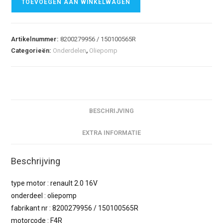
TOEVOEGEN AAN WINKELWAGEN
Artikelnummer:
8200279956 / 150100565R
Categorieën:
Onderdelen
,
Oliepomp
BESCHRIJVING
EXTRA INFORMATIE
Beschrijving
type motor : renault 2.0 16V
onderdeel : oliepomp
fabrikant nr : 8200279956 / 150100565R
motorcode : F4R