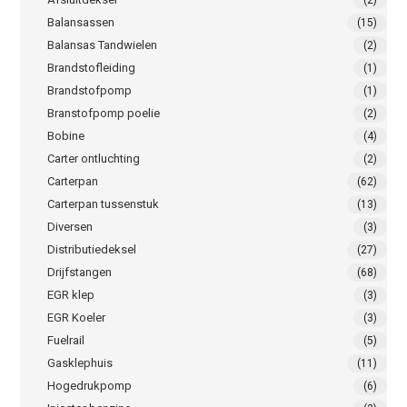
Balansassen
(15)
Balansas Tandwielen
(2)
Brandstofleiding
(1)
Brandstofpomp
(1)
Branstofpomp poelie
(2)
Bobine
(4)
Carter ontluchting
(2)
Carterpan
(62)
Carterpan tussenstuk
(13)
Diversen
(3)
Distributiedeksel
(27)
Drijfstangen
(68)
EGR klep
(3)
EGR Koeler
(3)
Fuelrail
(5)
Gasklephuis
(11)
Hogedrukpomp
(6)