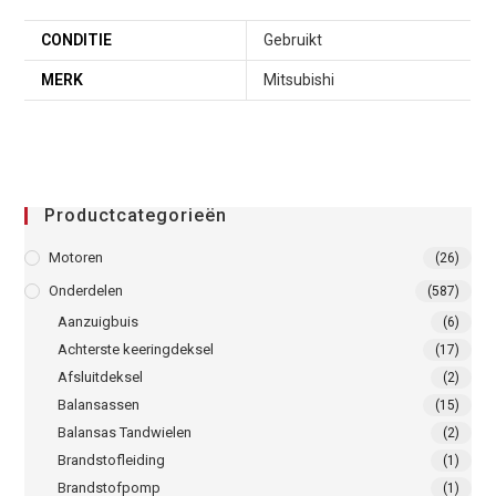
CONDITIE
Gebruikt
MERK
Mitsubishi
Productcategorieën
Motoren
(26)
Onderdelen
(587)
Aanzuigbuis
(6)
Achterste keeringdeksel
(17)
Afsluitdeksel
(2)
Balansassen
(15)
Balansas Tandwielen
(2)
Brandstofleiding
(1)
Brandstofpomp
(1)