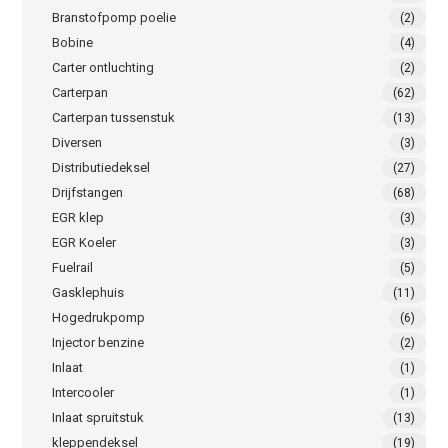
Branstofpomp poelie
(2)
Bobine
(4)
Carter ontluchting
(2)
Carterpan
(62)
Carterpan tussenstuk
(13)
Diversen
(3)
Distributiedeksel
(27)
Drijfstangen
(68)
EGR klep
(3)
EGR Koeler
(3)
Fuelrail
(5)
Gasklephuis
(11)
Hogedrukpomp
(6)
Injector benzine
(2)
Inlaat
(1)
Intercooler
(1)
Inlaat spruitstuk
(13)
kleppendeksel
(19)