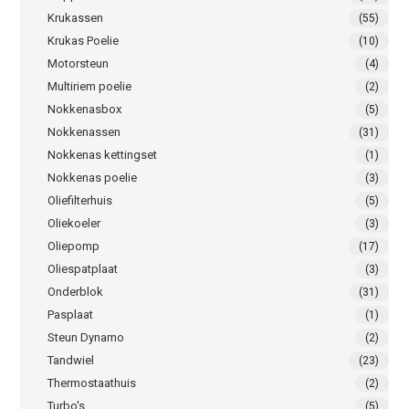
Krukassen
(55)
Krukas Poelie
(10)
Motorsteun
(4)
Multiriem poelie
(2)
Nokkenasbox
(5)
Nokkenassen
(31)
Nokkenas kettingset
(1)
Nokkenas poelie
(3)
Oliefilterhuis
(5)
Oliekoeler
(3)
Oliepomp
(17)
Oliespatplaat
(3)
Onderblok
(31)
Pasplaat
(1)
Steun Dynamo
(2)
Tandwiel
(23)
Thermostaathuis
(2)
Turbo's
(5)