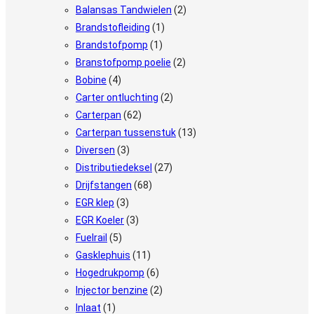
Balansas Tandwielen
(2)
Brandstofleiding
(1)
Brandstofpomp
(1)
Branstofpomp poelie
(2)
Bobine
(4)
Carter ontluchting
(2)
Carterpan
(62)
Carterpan tussenstuk
(13)
Diversen
(3)
Distributiedeksel
(27)
Drijfstangen
(68)
EGR klep
(3)
EGR Koeler
(3)
Fuelrail
(5)
Gasklephuis
(11)
Hogedrukpomp
(6)
Injector benzine
(2)
Inlaat
(1)