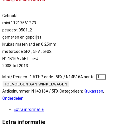
Gebruikt
mini 11217561273
peugeot 0501L2
gemeten en gepolijst
krukas maten std en 0.25mm
motorcode:5FX , 5FV , 5F02
N14B16A , 5FT , 5FU
2008 tot 2013
Mini / Peugeot 1.6THP code : 5FX / N14B16A aantal
TOEVOEGEN AAN WINKELWAGEN
Artikelnummer:
N14B16A / 5FX
Categorieën:
Krukassen
,
Onderdelen
Extra informatie
Extra informatie