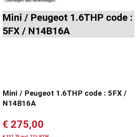
Toevoegen aan winkelwagen
Mini / Peugeot 1.6THP code :
5FX / N14B16A
Mini / Peugeot 1.6THP code : 5FX /
N14B16A
€
275,00
€
332,75
incl. 21% BTW