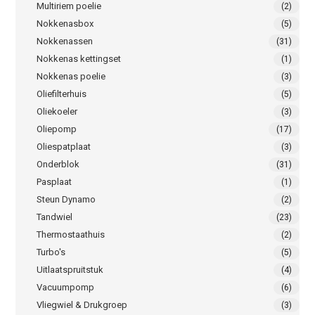
Multiriem poelie
(2)
Nokkenasbox
(5)
Nokkenassen
(31)
Nokkenas kettingset
(1)
Nokkenas poelie
(3)
Oliefilterhuis
(5)
Oliekoeler
(3)
Oliepomp
(17)
Oliespatplaat
(3)
Onderblok
(31)
Pasplaat
(1)
Steun Dynamo
(2)
Tandwiel
(23)
Thermostaathuis
(2)
Turbo's
(5)
Uitlaatspruitstuk
(4)
Vacuumpomp
(6)
Vliegwiel & Drukgroep
(3)