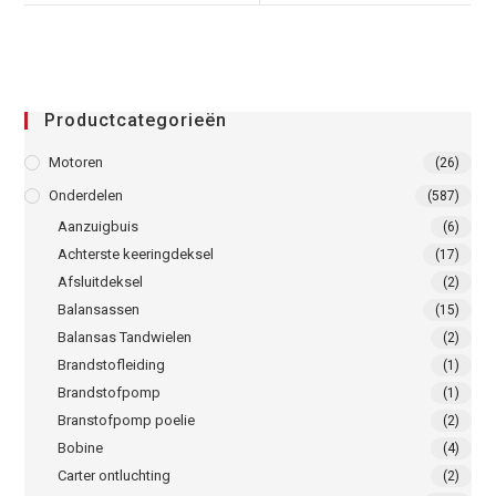
Productcategorieën
Motoren
(26)
Onderdelen
(587)
Aanzuigbuis
(6)
Achterste keeringdeksel
(17)
Afsluitdeksel
(2)
Balansassen
(15)
Balansas Tandwielen
(2)
Brandstofleiding
(1)
Brandstofpomp
(1)
Branstofpomp poelie
(2)
Bobine
(4)
Carter ontluchting
(2)