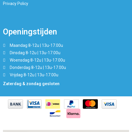
Privacy Policy
Openingstijden
Maandag 8-12u | 13u-17.00u
Dinsdag 8-12u | 13u-17.00u
Woensdag 8-12u | 13u-17.00u
Donderdag 8-12u | 13u-17.00u
Vrijdag 8-12u | 13u-17.00u
Zaterdag & zondag gesloten