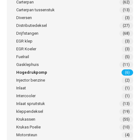
Carterpan
(62)
Carterpan tussenstuk
(13)
Diversen
(3)
Distributiedeksel
(27)
Drijfstangen
(68)
EGR klep
(3)
EGR Koeler
(3)
Fuelrail
(5)
Gasklephuis
(11)
Hogedrukpomp
(6)
Injector benzine
(2)
Inlaat
(1)
Intercooler
(1)
Inlaat spruitstuk
(13)
kleppendeksel
(19)
Krukassen
(55)
Krukas Poelie
(10)
Motorsteun
(4)