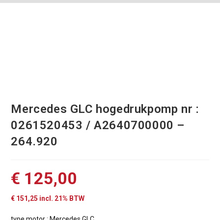
Mercedes GLC hogedrukpomp nr :
0261520453 / A2640700000 –
264.920
€
125,00
€
151,25
incl. 21% BTW
type motor : Mercedes GLC