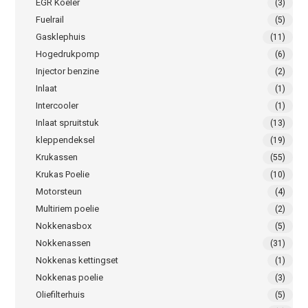
EGR Koeler
(3)
Fuelrail
(5)
Gasklephuis
(11)
Hogedrukpomp
(6)
Injector benzine
(2)
Inlaat
(1)
Intercooler
(1)
Inlaat spruitstuk
(13)
kleppendeksel
(19)
Krukassen
(55)
Krukas Poelie
(10)
Motorsteun
(4)
Multiriem poelie
(2)
Nokkenasbox
(5)
Nokkenassen
(31)
Nokkenas kettingset
(1)
Nokkenas poelie
(3)
Oliefilterhuis
(5)