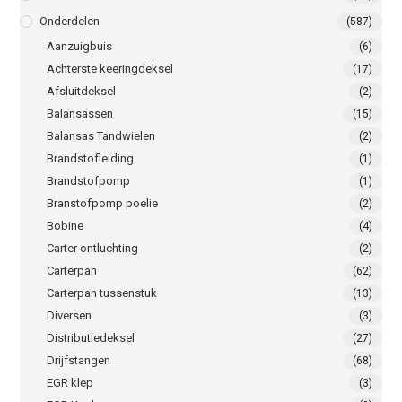
Onderdelen
(587)
Aanzuigbuis
(6)
Achterste keeringdeksel
(17)
Afsluitdeksel
(2)
Balansassen
(15)
Balansas Tandwielen
(2)
Brandstofleiding
(1)
Brandstofpomp
(1)
Branstofpomp poelie
(2)
Bobine
(4)
Carter ontluchting
(2)
Carterpan
(62)
Carterpan tussenstuk
(13)
Diversen
(3)
Distributiedeksel
(27)
Drijfstangen
(68)
EGR klep
(3)