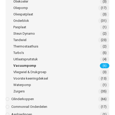
Oliekoeler
(3)
Oliepomp
(17)
Oliespatplaat
(3)
Onderblok
(31)
Pasplaat
(1)
Steun Dynamo
(2)
Tandwiel
(23)
Thermostaathuis
(2)
Turbo's
(5)
Uitlaatspruitstuk
(4)
Vacuumpomp
(6)
Vliegwiel & Drukgroep
(3)
Voorste keerringdeksel
(13)
Waterpomp
(1)
Zuigers
(35)
Cilinderkoppen
(66)
Commonrail Onderdelen
(17)
Aanbiedingen
(1)