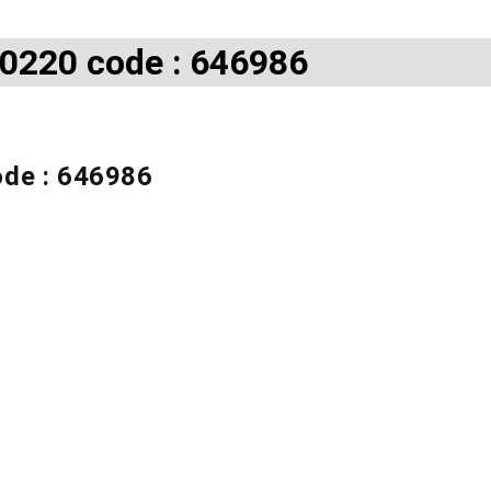
0220 code : 646986
ode : 646986