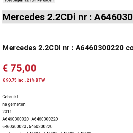
Toevoegen aan winkelwagen
Mercedes 2.2CDi nr : A646030
Mercedes 2.2CDi nr : A6460300220 c
€
75,00
€
90,75
incl. 21% BTW
Gebruikt
na gemeten
2011
A6460300020 , A6460300220
6460300020 , 6460300220