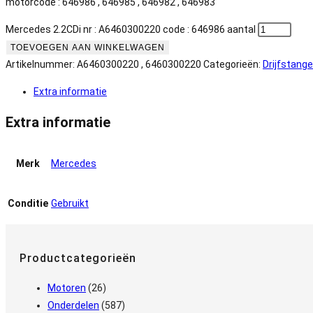
motorcode : 646986 , 646985 , 646982 , 646983
Mercedes 2.2CDi nr : A6460300220 code : 646986 aantal
TOEVOEGEN AAN WINKELWAGEN
Artikelnummer:
A6460300220 , 6460300220
Categorieën:
Drijfstang
Extra informatie
Extra informatie
Merk
Mercedes
Conditie
Gebruikt
Productcategorieën
Motoren
(26)
Onderdelen
(587)