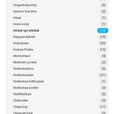
Hogedrukpomp
(6)
Injector benzine
(2)
Inlaat
(1)
Intercooler
(1)
Inlaat spruitstuk
(13)
kleppendeksel
(19)
Krukassen
(55)
Krukas Poelie
(10)
Motorsteun
(4)
Multiriem poelie
(2)
Nokkenasbox
(5)
Nokkenassen
(31)
Nokkenas kettingset
(1)
Nokkenas poelie
(3)
Oliefilterhuis
(5)
Oliekoeler
(3)
Oliepomp
(17)
Oliespatplaat
(3)