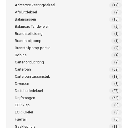
Achterste keeringdeksel
(17)
Afsluitdeksel
(2)
Balansassen
(15)
Balansas Tandwielen
(2)
Brandstofleiding
(1)
Brandstofpomp
(1)
Branstofpomp poelie
(2)
Bobine
(4)
Carter ontluchting
(2)
Carterpan
(62)
Carterpan tussenstuk
(13)
Diversen
(3)
Distributiedeksel
(27)
Drijfstangen
(68)
EGR klep
(3)
EGR Koeler
(3)
Fuelrail
(5)
Gasklephuis
(11)