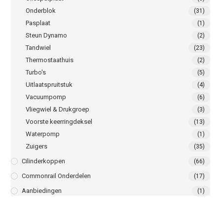
Onderblok
(31)
Pasplaat
(1)
Steun Dynamo
(2)
Tandwiel
(23)
Thermostaathuis
(2)
Turbo's
(5)
Uitlaatspruitstuk
(4)
Vacuumpomp
(6)
Vliegwiel & Drukgroep
(3)
Voorste keerringdeksel
(13)
Waterpomp
(1)
Zuigers
(35)
Cilinderkoppen
(66)
Commonrail Onderdelen
(17)
Aanbiedingen
(1)