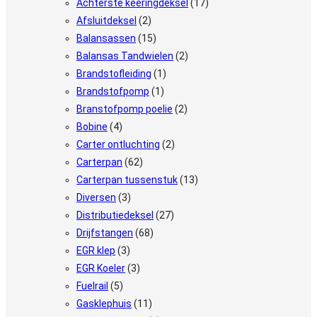
Achterste keeringdeksel
(17)
Afsluitdeksel
(2)
Balansassen
(15)
Balansas Tandwielen
(2)
Brandstofleiding
(1)
Brandstofpomp
(1)
Branstofpomp poelie
(2)
Bobine
(4)
Carter ontluchting
(2)
Carterpan
(62)
Carterpan tussenstuk
(13)
Diversen
(3)
Distributiedeksel
(27)
Drijfstangen
(68)
EGR klep
(3)
EGR Koeler
(3)
Fuelrail
(5)
Gasklephuis
(11)