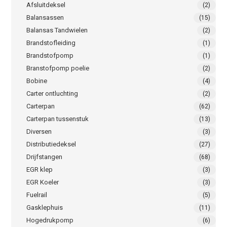
Afsluitdeksel
(2)
Balansassen
(15)
Balansas Tandwielen
(2)
Brandstofleiding
(1)
Brandstofpomp
(1)
Branstofpomp poelie
(2)
Bobine
(4)
Carter ontluchting
(2)
Carterpan
(62)
Carterpan tussenstuk
(13)
Diversen
(3)
Distributiedeksel
(27)
Drijfstangen
(68)
EGR klep
(3)
EGR Koeler
(3)
Fuelrail
(5)
Gasklephuis
(11)
Hogedrukpomp
(6)