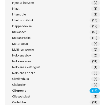
Injector benzine
(2)
Inlaat
(1)
Intercooler
(1)
Inlaat spruitstuk
(13)
kleppendeksel
(19)
Krukassen
(55)
Krukas Poelie
(10)
Motorsteun
(4)
Multiriem poelie
(2)
Nokkenasbox
(5)
Nokkenassen
(31)
Nokkenas kettingset
(1)
Nokkenas poelie
(3)
Oliefilterhuis
(5)
Oliekoeler
(3)
Oliepomp
(17)
Oliespatplaat
(3)
Onderblok
(31)