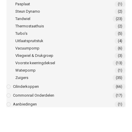
Pasplaat
(1)
Steun Dynamo
(2)
Tandwiel
(23)
Thermostaathuis
(2)
Turbo's
(5)
Uitlaatspruitstuk
(4)
Vacuumpomp
(6)
Vliegwiel & Drukgroep
(3)
Voorste keerringdeksel
(13)
Waterpomp
(1)
Zuigers
(35)
Cilinderkoppen
(66)
Commonrail Onderdelen
(17)
Aanbiedingen
(1)