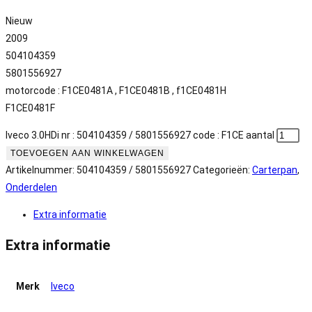
Nieuw
2009
504104359
5801556927
motorcode : F1CE0481A , F1CE0481B , f1CE0481H
F1CE0481F
Iveco 3.0HDi nr : 504104359 / 5801556927 code : F1CE aantal
TOEVOEGEN AAN WINKELWAGEN
Artikelnummer:
504104359 / 5801556927
Categorieën:
Carterpan
,
Onderdelen
Extra informatie
Extra informatie
Merk
Iveco