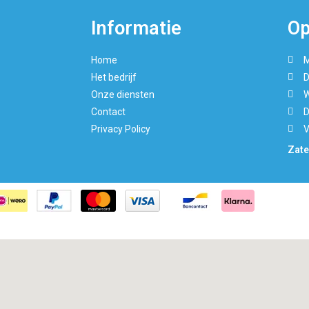
Informatie
Op
Home
M
Het bedrijf
D
Onze diensten
W
Contact
D
Privacy Policy
V
Zate