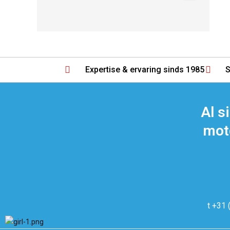
Expertise & ervaring sinds 1985
S
Al s
moto
t +31 