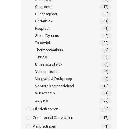
Oliepomp
(17)
Oliespatplaat
(3)
Onderblok
(31)
Pasplaat
(1)
Steun Dynamo
(2)
Tandwiel
(23)
Thermostaathuis
(2)
Turbo's
(5)
Uitlaatspruitstuk
(4)
Vacuumpomp
(6)
Vliegwiel & Drukgroep
(3)
Voorste keerringdeksel
(13)
Waterpomp
(1)
Zuigers
(35)
Cilinderkoppen
(66)
Commonrail Onderdelen
(17)
Aanbiedingen
(1)