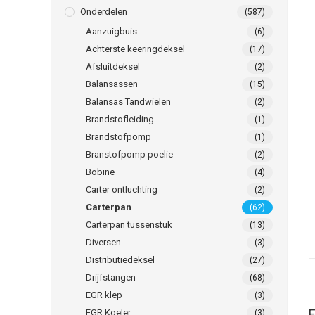
Onderdelen
(587)
Aanzuigbuis
(6)
Achterste keeringdeksel
(17)
Afsluitdeksel
(2)
Balansassen
(15)
Balansas Tandwielen
(2)
Brandstofleiding
(1)
Brandstofpomp
(1)
Branstofpomp poelie
(2)
Bobine
(4)
Carter ontluchting
(2)
Carterpan
(62)
Carterpan tussenstuk
(13)
Diversen
(3)
Distributiedeksel
(27)
Drijfstangen
(68)
EGR klep
(3)
E
EGR Koeler
(3)