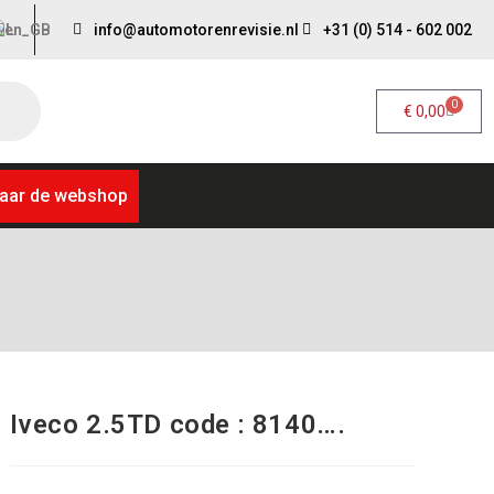
info@automotorenrevisie.nl
+31 (0) 514 - 602 002
0
€
0,00
aar de webshop
Iveco 2.5TD code : 8140….