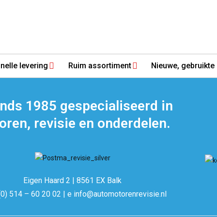
nelle levering
Ruim assortiment
Nieuwe, gebruikte 
inds 1985 gespecialiseerd in
ren, revisie en onderdelen.
Eigen Haard 2 | 8561 EX Balk
(0) 514 – 60 20 02 | e info@automotorenrevisie.nl