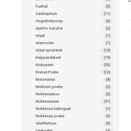
Fuelrail
(5)
Gasklephuis
(11)
Hogedrukpomp
(6)
Injector benzine
(2)
Inlaat
(1)
Intercooler
(1)
Inlaat spruitstuk
(13)
kleppendeksel
(19)
Krukassen
(55)
Krukas Poelie
(10)
Motorsteun
(4)
Multiriem poelie
(2)
Nokkenasbox
(5)
Nokkenassen
(31)
Nokkenas kettingset
(1)
Nokkenas poelie
(3)
Oliefilterhuis
(5)
Oliekoeler
(3)