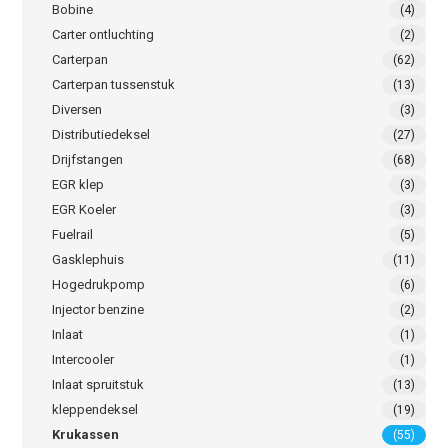
Bobine
(4)
Carter ontluchting
(2)
Carterpan
(62)
Carterpan tussenstuk
(13)
Diversen
(3)
Distributiedeksel
(27)
Drijfstangen
(68)
EGR klep
(3)
EGR Koeler
(3)
Fuelrail
(5)
Gasklephuis
(11)
Hogedrukpomp
(6)
Injector benzine
(2)
Inlaat
(1)
Intercooler
(1)
Inlaat spruitstuk
(13)
kleppendeksel
(19)
Krukassen
(55)