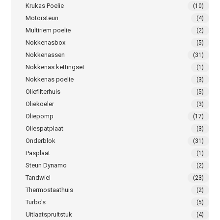
Krukas Poelie
(10)
Motorsteun
(4)
Multiriem poelie
(2)
Nokkenasbox
(5)
Nokkenassen
(31)
Nokkenas kettingset
(1)
Nokkenas poelie
(3)
Oliefilterhuis
(5)
Oliekoeler
(3)
Oliepomp
(17)
Oliespatplaat
(3)
Onderblok
(31)
Pasplaat
(1)
Steun Dynamo
(2)
Tandwiel
(23)
Thermostaathuis
(2)
Turbo's
(5)
Uitlaatspruitstuk
(4)