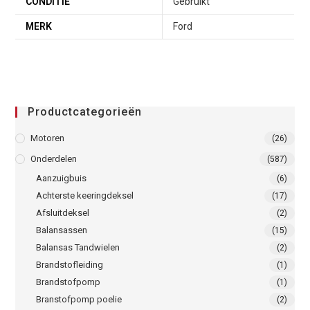
CONDITIE
Gebruikt
MERK
Ford
Productcategorieën
Motoren
(26)
Onderdelen
(587)
Aanzuigbuis
(6)
Achterste keeringdeksel
(17)
Afsluitdeksel
(2)
Balansassen
(15)
Balansas Tandwielen
(2)
Brandstofleiding
(1)
Brandstofpomp
(1)
Branstofpomp poelie
(2)