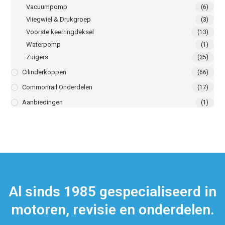
Vacuumpomp
(6)
Vliegwiel & Drukgroep
(3)
Voorste keerringdeksel
(13)
Waterpomp
(1)
Zuigers
(35)
Cilinderkoppen
(66)
Commonrail Onderdelen
(17)
Aanbiedingen
(1)
Al sinds 1985 gespecialiseerd in
motoren, revisie en onderdelen.