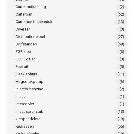
Carter ontluchting
(2)
Carterpan
(62)
Carterpan tussenstuk
(13)
Diversen
(3)
Distributiedeksel
(27)
Drijfstangen
(68)
EGR klep
(3)
EGR Koeler
(3)
Fuelrail
(5)
Gasklephuis
(11)
Hogedrukpomp
(6)
Injector benzine
(2)
Inlaat
(1)
Intercooler
(1)
Inlaat spruitstuk
(13)
kleppendeksel
(19)
Krukassen
(55)
Krukas Poelie