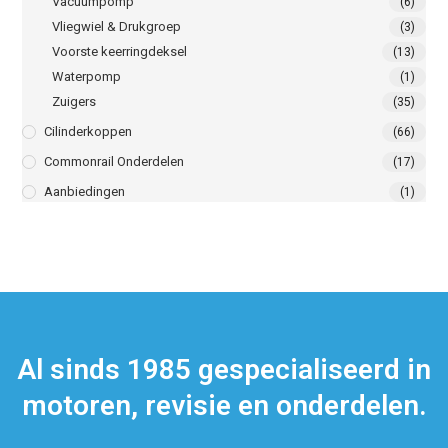
Vacuumpomp
(6)
Vliegwiel & Drukgroep
(3)
Voorste keerringdeksel
(13)
Waterpomp
(1)
Zuigers
(35)
Cilinderkoppen
(66)
Commonrail Onderdelen
(17)
Aanbiedingen
(1)
Al sinds 1985 gespecialiseerd in
motoren, revisie en onderdelen.