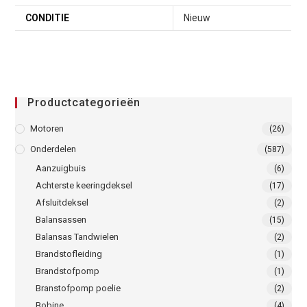
CONDITIE
Nieuw
Productcategorieën
Motoren
(26)
Onderdelen
(587)
Aanzuigbuis
(6)
Achterste keeringdeksel
(17)
Afsluitdeksel
(2)
Balansassen
(15)
Balansas Tandwielen
(2)
Brandstofleiding
(1)
Brandstofpomp
(1)
Branstofpomp poelie
(2)
Bobine
(4)