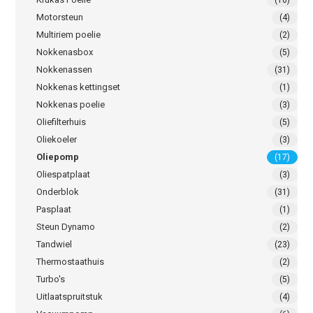
(10)
Motorsteun
(4)
Multiriem poelie
(2)
Nokkenasbox
(5)
Nokkenassen
(31)
Nokkenas kettingset
(1)
Nokkenas poelie
(3)
Oliefilterhuis
(5)
Oliekoeler
(3)
Oliepomp
(17)
Oliespatplaat
(3)
Onderblok
(31)
Pasplaat
(1)
Steun Dynamo
(2)
Tandwiel
(23)
Thermostaathuis
(2)
Turbo's
(5)
Uitlaatspruitstuk
(4)