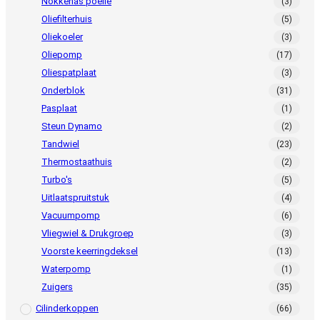
Nokkenas poelie
(3)
Oliefilterhuis
(5)
Oliekoeler
(3)
Oliepomp
(17)
Oliespatplaat
(3)
Onderblok
(31)
Pasplaat
(1)
Steun Dynamo
(2)
Tandwiel
(23)
Thermostaathuis
(2)
Turbo's
(5)
Uitlaatspruitstuk
(4)
Vacuumpomp
(6)
Vliegwiel & Drukgroep
(3)
Voorste keerringdeksel
(13)
Waterpomp
(1)
Zuigers
(35)
Cilinderkoppen
(66)