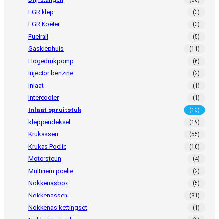
EGR klep
(3)
EGR Koeler
(3)
Fuelrail
(5)
Gasklephuis
(11)
Hogedrukpomp
(6)
Injector benzine
(2)
Inlaat
(1)
Intercooler
(1)
Inlaat spruitstuk
(13)
kleppendeksel
(19)
Krukassen
(55)
Krukas Poelie
(10)
Motorsteun
(4)
Multiriem poelie
(2)
Nokkenasbox
(5)
Nokkenassen
(31)
Nokkenas kettingset
(1)