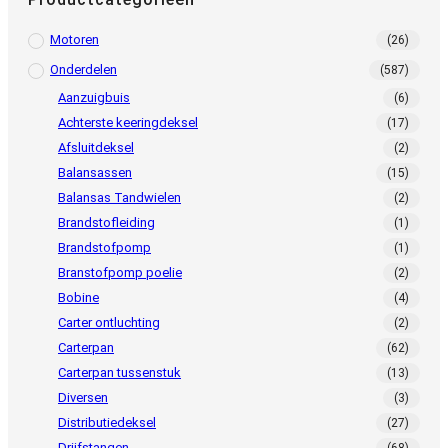
Motoren
(26)
Onderdelen
(587)
Aanzuigbuis
(6)
Achterste keeringdeksel
(17)
Afsluitdeksel
(2)
Balansassen
(15)
Balansas Tandwielen
(2)
Brandstofleiding
(1)
Brandstofpomp
(1)
Branstofpomp poelie
(2)
Bobine
(4)
Carter ontluchting
(2)
Carterpan
(62)
Carterpan tussenstuk
(13)
Diversen
(3)
Distributiedeksel
(27)
Drijfstangen
(68)