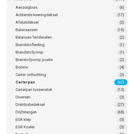
Aanzuigbuis
(6)
Achterste keeringdeksel
(17)
Afsluitdeksel
(2)
Balansassen
(15)
Balansas Tandwielen
(2)
Brandstofleiding
(1)
Brandstofpomp
(1)
Branstofpomp poelie
(2)
Bobine
(4)
Carter ontluchting
(2)
Carterpan
(62)
Carterpan tussenstuk
(13)
Diversen
(3)
Distributiedeksel
(27)
Drijfstangen
(68)
EGR klep
(3)
EGR Koeler
(3)