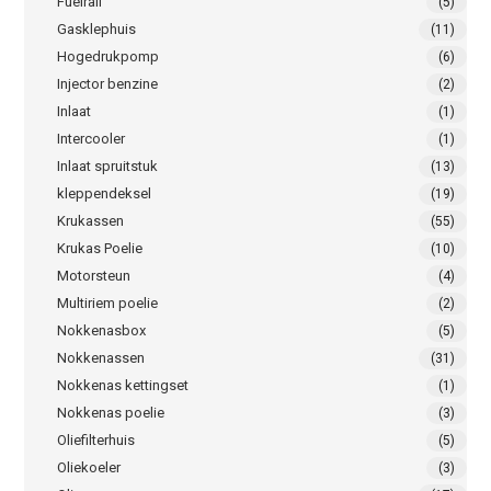
Fuelrail
(5)
Gasklephuis
(11)
Hogedrukpomp
(6)
Injector benzine
(2)
Inlaat
(1)
Intercooler
(1)
Inlaat spruitstuk
(13)
kleppendeksel
(19)
Krukassen
(55)
Krukas Poelie
(10)
Motorsteun
(4)
Multiriem poelie
(2)
Nokkenasbox
(5)
Nokkenassen
(31)
Nokkenas kettingset
(1)
Nokkenas poelie
(3)
Oliefilterhuis
(5)
Oliekoeler
(3)