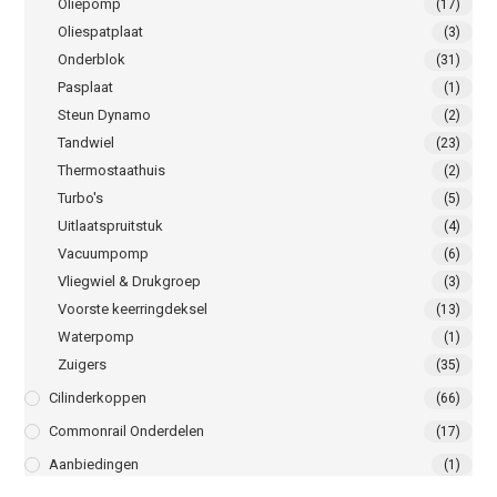
Oliepomp
(17)
Oliespatplaat
(3)
Onderblok
(31)
Pasplaat
(1)
Steun Dynamo
(2)
Tandwiel
(23)
Thermostaathuis
(2)
Turbo's
(5)
Uitlaatspruitstuk
(4)
Vacuumpomp
(6)
Vliegwiel & Drukgroep
(3)
Voorste keerringdeksel
(13)
Waterpomp
(1)
Zuigers
(35)
Cilinderkoppen
(66)
Commonrail Onderdelen
(17)
Aanbiedingen
(1)