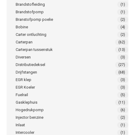
Brandstofleiding
(1)
Brandstofpomp
(1)
Branstofpomp poelie
(2)
Bobine
(4)
Carter ontluchting
(2)
Carterpan
(62)
Carterpan tussenstuk
(13)
Diversen
(3)
Distributiedeksel
(27)
Drijfstangen
(68)
EGR klep
(3)
EGR Koeler
(3)
Fuelrail
(5)
Gasklephuis
(11)
Hogedrukpomp
(6)
Injector benzine
(2)
Inlaat
(1)
Intercooler
(1)