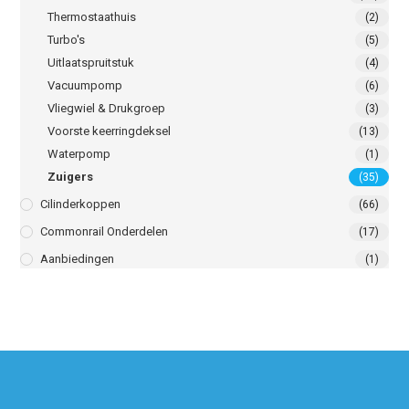
Thermostaathuis
(2)
Turbo's
(5)
Uitlaatspruitstuk
(4)
Vacuumpomp
(6)
Vliegwiel & Drukgroep
(3)
Voorste keerringdeksel
(13)
Waterpomp
(1)
Zuigers
(35)
Cilinderkoppen
(66)
Commonrail Onderdelen
(17)
Aanbiedingen
(1)