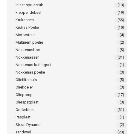
Inlaat spruitstuk
(13)
kleppendeksel
(19)
Krukassen
(55)
Krukas Poelie
(10)
Motorsteun
(4)
Multiriem poelie
(2)
Nokkenasbox
(5)
Nokkenassen
(31)
Nokkenas kettingset
(1)
Nokkenas poelie
(3)
Oliefilterhuis
(5)
Oliekoeler
(3)
Oliepomp
(17)
Oliespatplaat
(3)
Onderblok
(31)
Pasplaat
(1)
Steun Dynamo
(2)
Tandwiel
(23)