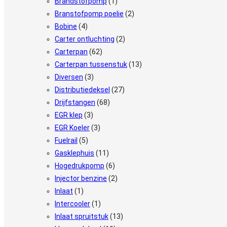
Brandstofpomp
(1)
Branstofpomp poelie
(2)
Bobine
(4)
Carter ontluchting
(2)
Carterpan
(62)
Carterpan tussenstuk
(13)
Diversen
(3)
Distributiedeksel
(27)
Drijfstangen
(68)
EGR klep
(3)
EGR Koeler
(3)
Fuelrail
(5)
Gasklephuis
(11)
Hogedrukpomp
(6)
Injector benzine
(2)
Inlaat
(1)
Intercooler
(1)
Inlaat spruitstuk
(13)