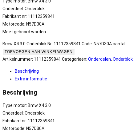
Type motor: Bmw X4 3.0
Onderdeel: Onderblok
Fabrikant nr: 11112359841
Motorcode: N57D30A
Moet geboord worden
Bmw X4 3.0 Onderblok Nr: 11112359841 Code: N57D30A aantal
TOEVOEGEN AAN WINKELWAGEN
Artikelnummer:
11112359841
Categorieën:
Onderdelen
,
Onderblok
Beschrijving
Extra informatie
Beschrijving
Type motor: Bmw X4 3.0
Onderdeel: Onderblok
Fabrikant nr: 11112359841
Motorcode: N57D30A