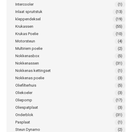
Intercooler
(1)
Inlaat spruitstuk
(13)
kleppendeksel
(19)
Krukassen
(55)
Krukas Poelie
(10)
Motorsteun
(4)
Multiriem poelie
(2)
Nokkenasbox
(5)
Nokkenassen
(31)
Nokkenas kettingset
(1)
Nokkenas poelie
(3)
Oliefilterhuis
(5)
Oliekoeler
(3)
Oliepomp
(17)
Oliespatplaat
(3)
Onderblok
(31)
Pasplaat
(1)
Steun Dynamo
(2)