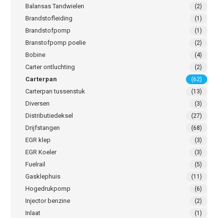
Balansas Tandwielen
(2)
Brandstofleiding
(1)
Brandstofpomp
(1)
Branstofpomp poelie
(2)
Bobine
(4)
Carter ontluchting
(2)
Carterpan
(62)
Carterpan tussenstuk
(13)
Diversen
(3)
Distributiedeksel
(27)
Drijfstangen
(68)
EGR klep
(3)
EGR Koeler
(3)
Fuelrail
(5)
Gasklephuis
(11)
Hogedrukpomp
(6)
Injector benzine
(2)
Inlaat
(1)