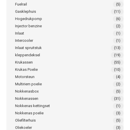
Fuelrail
(5)
Gasklephuis
(11)
Hogedrukpomp
(6)
Injector benzine
(2)
Inlaat
(1)
Intercooler
(1)
Inlaat spruitstuk
(13)
kleppendeksel
(19)
Krukassen
(55)
Krukas Poelie
(10)
Motorsteun
(4)
Multiriem poelie
(2)
Nokkenasbox
(5)
Nokkenassen
(31)
Nokkenas kettingset
(1)
Nokkenas poelie
(3)
Oliefilterhuis
(5)
Oliekoeler
(3)