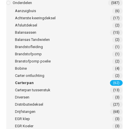
Onderdelen
(587)
Aanzuigbuis
(6)
Achterste keeringdeksel
(17)
Afsluitdeksel
(2)
Balansassen
(15)
Balansas Tandwielen
(2)
Brandstofleiding
(1)
Brandstofpomp
(1)
Branstofpomp poelie
(2)
Bobine
(4)
Carter ontluchting
(2)
Carterpan
(62)
Carterpan tussenstuk
(13)
Diversen
(3)
Distributiedeksel
(27)
Drijfstangen
(68)
EGR klep
(3)
EGR Koeler
(3)