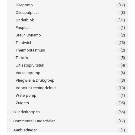
Oliepomp
(17)
Oliespatplaat
(3)
Onderblok
(31)
Pasplaat
(1)
Steun Dynamo
(2)
Tandwiel
(23)
Thermostaathuis
(2)
Turbo's
(5)
Uitlaatspruitstuk
(4)
Vacuumpomp
(6)
Vliegwiel & Drukgroep
(3)
Voorste keerringdeksel
(13)
Waterpomp
(1)
Zuigers
(35)
Cilinderkoppen
(66)
Commonrail Onderdelen
(17)
Aanbiedingen
(1)