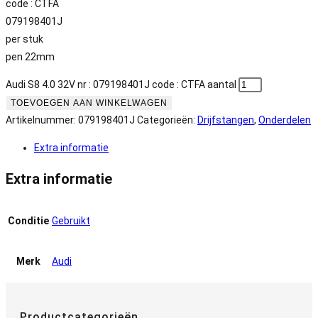
code : CTFA
079198401J
per stuk
pen 22mm
Audi S8 4.0 32V nr : 079198401J code : CTFA aantal
TOEVOEGEN AAN WINKELWAGEN
Artikelnummer:
079198401J
Categorieën:
Drijfstangen
,
Onderdelen
Extra informatie
Extra informatie
Conditie
Gebruikt
Merk
Audi
Productcategorieën