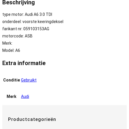
Beschrijving
:
059103153AG
type motor: Audi A6 3.0 TDI
-
onderdeel: voorste keeringdeksel
ASB
farikant nr: 059103153AG
aantal
motorcode: ASB
Merk:
Model: A6
Extra informatie
Conditie
Gebruikt
Merk
Audi
Productcategorieën