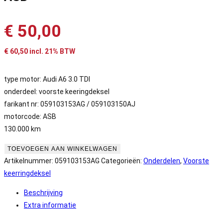
€
50,00
€
60,50
incl. 21% BTW
type motor: Audi A6 3.0 TDI
onderdeel: voorste keeringdeksel
farikant nr: 059103153AG / 059103150AJ
motorcode: ASB
130.000 km
Audi
TOEVOEGEN AAN WINKELWAGEN
A6
Artikelnummer:
059103153AG
Categorieën:
Onderdelen
,
Voorste
3.0
keerringdeksel
TDI
Beschrijving
voorste
Extra informatie
keeringdeksel
nr