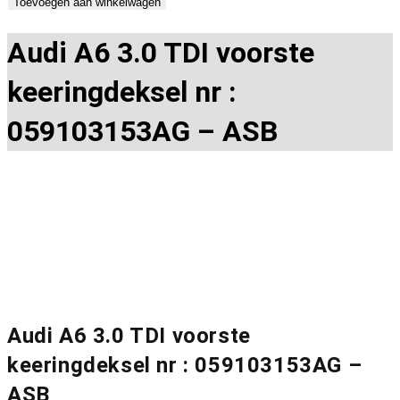
Audi
Toevoegen aan winkelwagen
A6
Audi A6 3.0 TDI voorste
3.0
TDI
keeringdeksel nr :
voorste
keeringdeksel
059103153AG – ASB
nr
:
059103153AG
-
ASB
aantal
Audi A6 3.0 TDI voorste
keeringdeksel nr : 059103153AG –
ASB