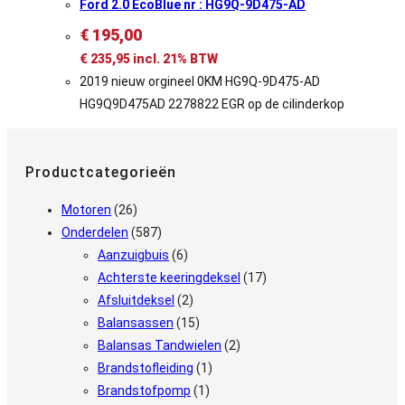
Ford 2.0 EcoBlue nr : HG9Q-9D475-AD
€
195,00
€
235,95
incl. 21% BTW
2019 nieuw orgineel 0KM HG9Q-9D475-AD
HG9Q9D475AD 2278822 EGR op de cilinderkop
Productcategorieën
Motoren
(26)
Onderdelen
(587)
Aanzuigbuis
(6)
Achterste keeringdeksel
(17)
Afsluitdeksel
(2)
Balansassen
(15)
Balansas Tandwielen
(2)
Brandstofleiding
(1)
Brandstofpomp
(1)