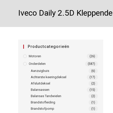
Iveco Daily 2.5D Kleppend
Productcategorieën
Motoren
(26)
Onderdelen
(587)
Aanzuigbuis
(6)
Achterste keeringdeksel
(17)
Afsluitdeksel
(2)
Balansassen
(15)
Balansas Tandwielen
(2)
Brandstofleiding
(1)
Brandstofpomp
(1)