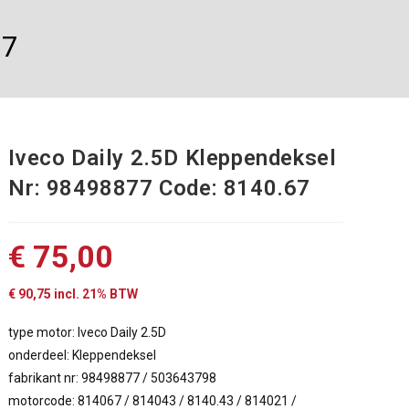
67
Iveco Daily 2.5D Kleppendeksel
Nr: 98498877 Code: 8140.67
€
75,00
€
90,75
incl. 21% BTW
type motor: Iveco Daily 2.5D
onderdeel: Kleppendeksel
fabrikant nr: 98498877 / 503643798
motorcode: 814067 / 814043 / 8140.43 / 814021 /