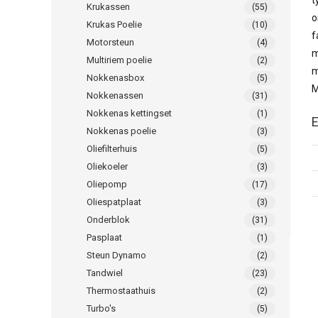
t
Krukassen
(55)
o
Krukas Poelie
(10)
f
Motorsteun
(4)
m
Multiriem poelie
(2)
m
Nokkenasbox
(5)
M
Nokkenassen
(31)
Nokkenas kettingset
(1)
E
Nokkenas poelie
(3)
Oliefilterhuis
(5)
Oliekoeler
(3)
Oliepomp
(17)
Oliespatplaat
(3)
Onderblok
(31)
Pasplaat
(1)
Steun Dynamo
(2)
Tandwiel
(23)
Thermostaathuis
(2)
Turbo's
(5)