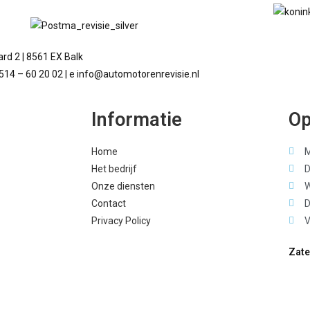
rd 2 | 8561 EX Balk
 514 – 60 20 02 | e info@automotorenrevisie.nl
Informatie
Op
Home
M
Het bedrijf
D
Onze diensten
W
Contact
D
Privacy Policy
V
Zate