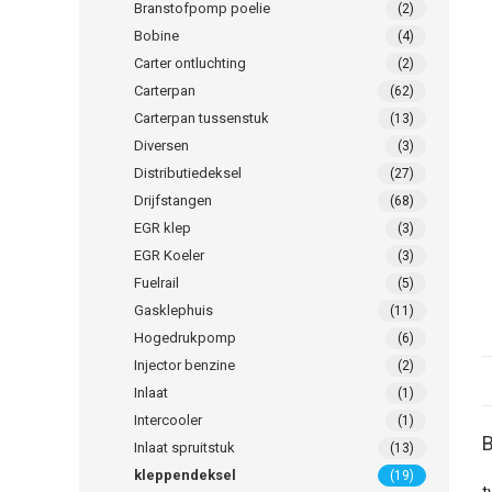
Branstofpomp poelie
(2)
Bobine
(4)
Carter ontluchting
(2)
Carterpan
(62)
Carterpan tussenstuk
(13)
Diversen
(3)
Distributiedeksel
(27)
Drijfstangen
(68)
EGR klep
(3)
EGR Koeler
(3)
Fuelrail
(5)
Gasklephuis
(11)
Hogedrukpomp
(6)
Injector benzine
(2)
Inlaat
(1)
Intercooler
(1)
B
Inlaat spruitstuk
(13)
kleppendeksel
(19)