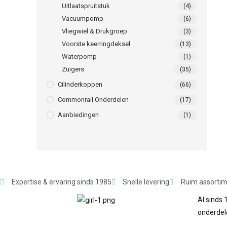
Uitlaatspruitstuk
(4)
Vacuumpomp
(6)
Vliegwiel & Drukgroep
(3)
Voorste keerringdeksel
(13)
Waterpomp
(1)
Zuigers
(35)
Cilinderkoppen
(66)
Commonrail Onderdelen
(17)
Aanbiedingen
(1)
Expertise & ervaring sinds 1985
Snelle levering
Ruim assorti
Al sinds 
onderdel