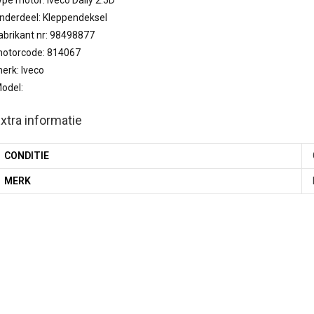
ype motor: Iveco Daily 2.5D
nderdeel: Kleppendeksel
abrikant nr: 98498877
otorcode: 814067
erk: Iveco
odel:
xtra informatie
CONDITIE
MERK