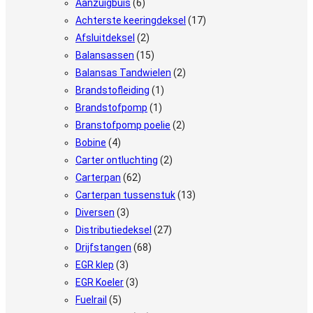
Aanzuigbuis
(6)
Achterste keeringdeksel
(17)
Afsluitdeksel
(2)
Balansassen
(15)
Balansas Tandwielen
(2)
Brandstofleiding
(1)
Brandstofpomp
(1)
Branstofpomp poelie
(2)
Bobine
(4)
Carter ontluchting
(2)
Carterpan
(62)
Carterpan tussenstuk
(13)
Diversen
(3)
Distributiedeksel
(27)
Drijfstangen
(68)
EGR klep
(3)
EGR Koeler
(3)
Fuelrail
(5)