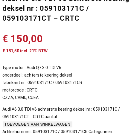
deksel nr : 059103171C /
059103171CT – CRTC
€
150,00
€
181,50
incl. 21% BTW
type motor : Audi Q7 3.0 TDI V6
onderdeel : achterste keering deksel
fabrikant nr : 059103171C / 059103171CR
motorcode : CRTC
CZZA, CVMD, CUEA
Audi A6 3.0 TDI V6 achterste keering deksel nr : 059103171C /
059103171CT - CRTC aantal
TOEVOEGEN AAN WINKELWAGEN
Artikelnummer:
059103171C / 059103171CR
Categorieën: